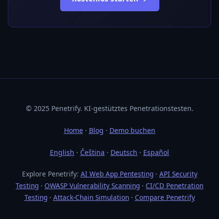
© 2025 Penetrify. KI-gestütztes Penetrationstesten.
Home
·
Blog
·
Demo buchen
English
·
Čeština
·
Deutsch
·
Español
Explore Penetrify:
AI Web App Pentesting
·
API Security
Testing
·
OWASP Vulnerability Scanning
·
CI/CD Penetration
Testing
·
Attack-Chain Simulation
·
Compare Penetrify