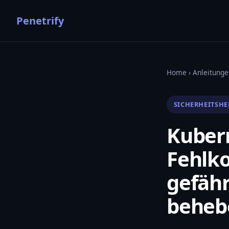
Penetrify
Home
›
Anleitunge
SICHERHEITSH
Kubern
Fehlko
gefähr
beheb