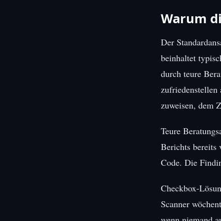
Warum di
Der Standardans
beinhaltet typis
durch teure Ber
zufriedenstellen
zuweisen, dem Ze
Teure Beratungsa
Berichts bereits 
Code. Die Findin
Checkbox-Lösunge
Scanner wöchentl
wenn niemand auf