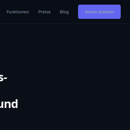
Funktionen
Preise
Blog
Demo buchen
s-
 und