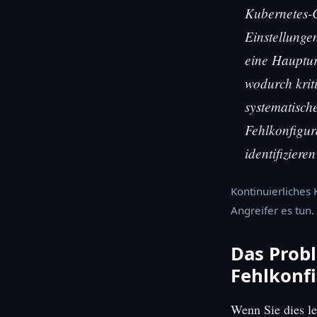
Kubernetes-C
Einstellunge
eine Hauptur
wodurch krit
systematisch
Fehlkonfigur
identifiziere
Kontinuierliches
Angreifer es tun.
Das Probl
Fehlkonfi
Wenn Sie dies le