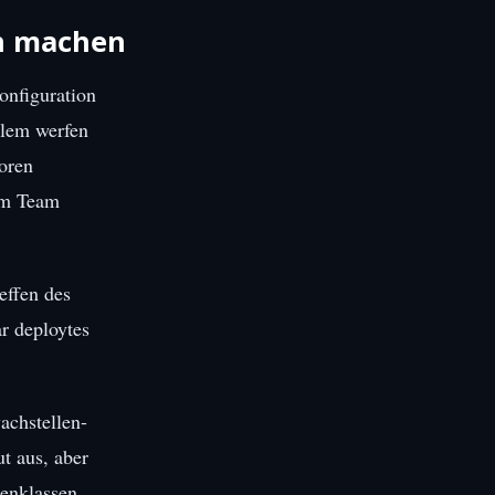
ch machen
onfiguration
blem werfen
oren
nem Team
effen des
ar deploytes
achstellen-
t aus, aber
lenklassen