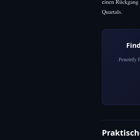
einen Rückgang d
Quartals.
Fin
Penetrify 
Praktisc