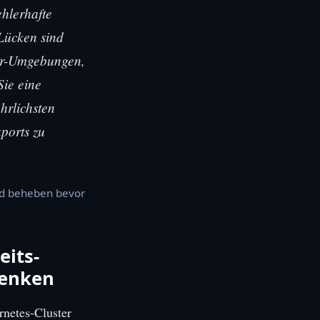
ehlerhafte
 Lücken sind
ner-Umgebungen,
Sie eine
hrlichsten
ports zu
nd beheben bevor
eits-
denken
rnetes-Cluster