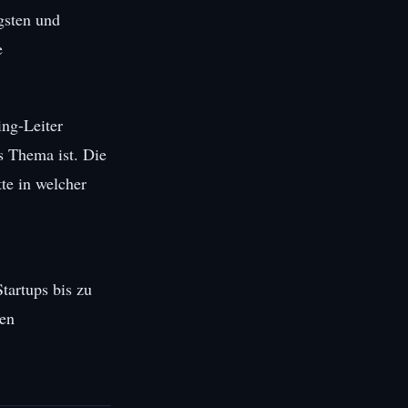
igsten und
e
ing-Leiter
s Thema ist. Die
te in welcher
tartups bis zu
len