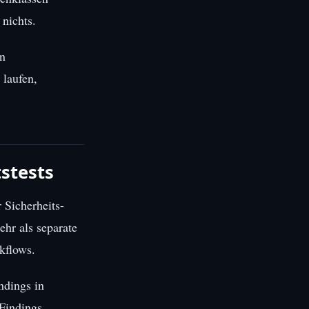
 nichts.
en
 laufen,
stests
 Sicherheits-
ehr als separate
kflows.
ndings in
 Findings