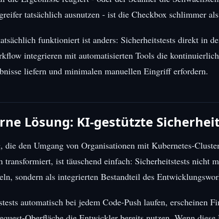
greifer tatsächlich ausnutzen - ist die Checkbox schlimmer als
tsächlich funktioniert ist anders: Sicherheitstests direkt in d
flow integrieren mit automatisierten Tools die kontinuierlich
nisse liefern und minimalen manuellen Eingriff erfordern.
ne Lösung: KI-gestützte Sicherheit
, die den Umgang von Organisationen mit Kubernetes-Cluster
 transformiert, ist täuschend einfach: Sicherheitstests nicht m
eln, sondern als integrierten Bestandteil des Entwicklungswor
tests automatisch bei jedem Code-Push laufen, erscheinen Fi
equest-Oberfläche die Entwickler bereits nutzen. Wenn diese