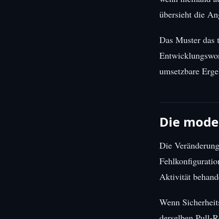
übersieht die An
Das Muster das ta
Entwicklungswork
umsetzbare Ergeb
Die moder
Die Veränderung
Fehlkonfiguration
Aktivität behand
Wenn Sicherheits
derselben Pull-R