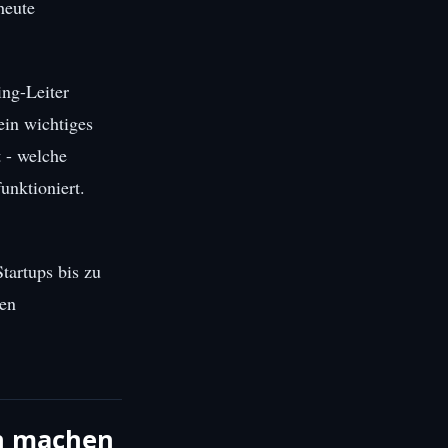
heute
ing-Leiter
ein wichtiges
t - welche
unktioniert.
tartups bis zu
len
ch machen