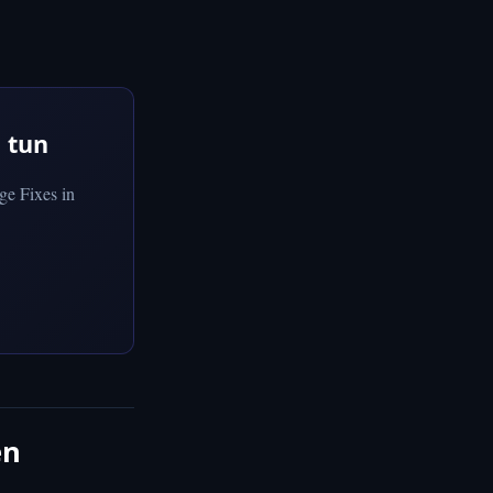
 tun
ge Fixes in
en