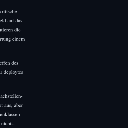
ritische
eld auf das
tieren die
ortung einem
effen des
ar deploytes
achstellen-
t aus, aber
lenklassen
 nichts.