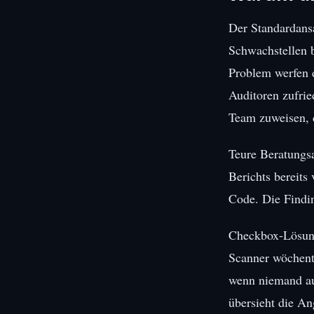
Der Standardans
Schwachstellen b
Problem werfen 
Auditoren zufrie
Team zuweisen, d
Teure Beratungsa
Berichts bereits 
Code. Die Findin
Checkbox-Lösunge
Scanner wöchentl
wenn niemand auf
übersieht die An