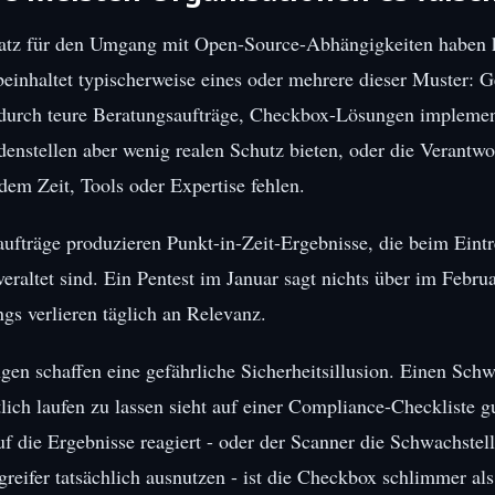
atz für den Umgang mit Open-Source-Abhängigkeiten haben k
einhaltet typischerweise eines oder mehrere dieser Muster: G
durch teure Beratungsaufträge, Checkbox-Lösungen implemen
denstellen aber wenig realen Schutz bieten, oder die Verantw
em Zeit, Tools oder Expertise fehlen.
ufträge produzieren Punkt-in-Zeit-Ergebnisse, die beim Eintr
veraltet sind. Ein Pentest im Januar sagt nichts über im Febru
gs verlieren täglich an Relevanz.
n schaffen eine gefährliche Sicherheitsillusion. Einen Schw
ich laufen zu lassen sieht auf einer Compliance-Checkliste gu
 die Ergebnisse reagiert - oder der Scanner die Schwachstel
greifer tatsächlich ausnutzen - ist die Checkbox schlimmer als