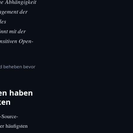
che Abhängigkeit
nagement der
des
nnt mit der
ansitiven Open-
nd beheben bevor
en haben
ken
-Source-
er häufigsten