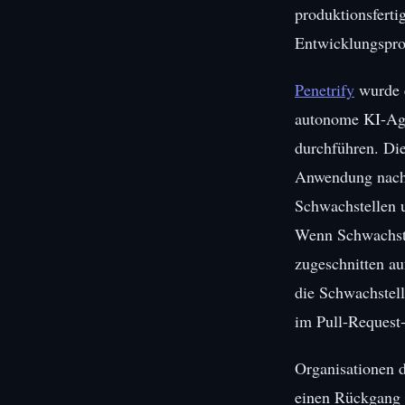
produktionsferti
Entwicklungspro
Penetrify
wurde e
autonome KI-Agen
durchführen. Die
Anwendung nach w
Schwachstellen u
Wenn Schwachstel
zugeschnitten au
die Schwachstell
im Pull-Request-
Organisationen d
einen Rückgang d