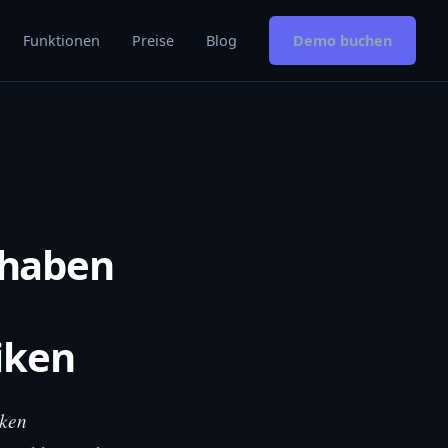
Funktionen
Preise
Blog
Demo buchen
 haben
iken
eken