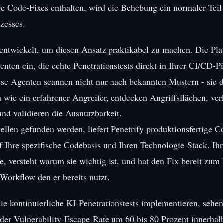
ge Code-Fixes enthalten, wird die Behebung ein normaler Teil
zesses.
ntwickelt, um diesen Ansatz praktikabel zu machen. Die Plat
ten ein, die echte Penetrationstests direkt in Ihrer CI/CD-Pi
se Agenten scannen nicht nur nach bekannten Mustern - sie 
ie ein erfahrener Angreifer, entdecken Angriffsflächen, ver
nd validieren die Ausnutzbarkeit.
len gefunden werden, liefert Penetrify produktionsfertige C
f Ihre spezifische Codebasis und Ihren Technologie-Stack. Ihr
e, versteht warum sie wichtig ist, und hat den Fix bereit zum 
Workflow den er bereits nutzt.
ie kontinuierliche KI-Penetrationstests implementieren, sehen
er Vulnerability-Escape-Rate um 60 bis 80 Prozent innerhalb