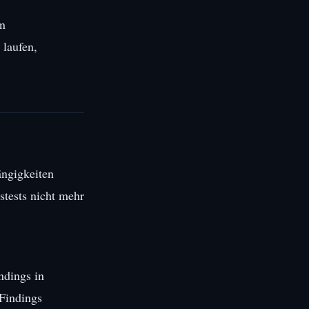
en
 laufen,
ngigkeiten
stests nicht mehr
ndings in
 Findings