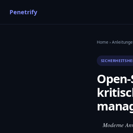
Penetrify
Home
›
Anleitunge
SICHERHEITSH
Open-
kritis
manage
Moderne Anw