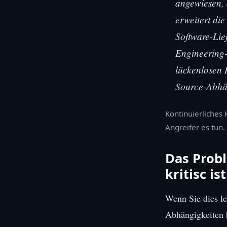
angewiesen, 
erweitert di
Software-Lie
Engineering-
lückenlosen I
Source-Abhä
Kontinuierliches
Angreifer es tun.
Das Prob
kritisc i
Wenn Sie dies l
Abhängigkeiten h