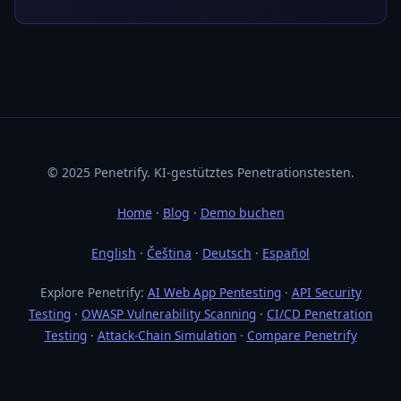
© 2025 Penetrify. KI-gestütztes Penetrationstesten.
Home
·
Blog
·
Demo buchen
English
·
Čeština
·
Deutsch
·
Español
Explore Penetrify:
AI Web App Pentesting
·
API Security
Testing
·
OWASP Vulnerability Scanning
·
CI/CD Penetration
Testing
·
Attack-Chain Simulation
·
Compare Penetrify