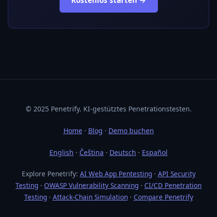
© 2025 Penetrify. KI-gestütztes Penetrationstesten.
Home
·
Blog
·
Demo buchen
English
·
Čeština
·
Deutsch
·
Español
Explore Penetrify:
AI Web App Pentesting
·
API Security
Testing
·
OWASP Vulnerability Scanning
·
CI/CD Penetration
Testing
·
Attack-Chain Simulation
·
Compare Penetrify