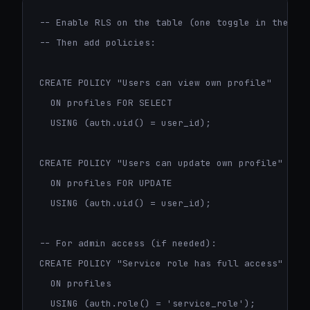
-- Enable RLS on the table (one toggle in the das
-- Then add policies:

CREATE POLICY "Users can view own profile"

  ON profiles FOR SELECT

  USING (auth.uid() = user_id);

CREATE POLICY "Users can update own profile"

  ON profiles FOR UPDATE

  USING (auth.uid() = user_id);

-- For admin access (if needed):

CREATE POLICY "Service role has full access"

  ON profiles

  USING (auth.role() = 'service_role');