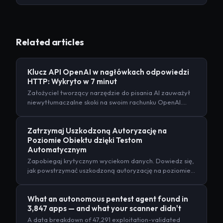
Related articles
Klucz API OpenAI w nagłówkach odpowiedzi
HTTP: Wykryto w 7 minut
Założyciel tworzący narzędzie do pisania AI zauważył
niewytłumaczalne skoki na swoim rachunku OpenAI.
Skan Penetrify znalazł przyczynę w 7 minut: klucz API
OpenAI był przekazywany użytkownikom w nagłówkach
Zatrzymaj Uszkodzoną Autoryzację na
odpowiedzi HTTP. 800 użytkowników miało do niego
Poziomie Obiektu dzięki Testom
dostęp. Oto, co zostało ujawnione, jak działało
Automatycznym
nadużycie rozliczeń i jak wyglądało rozwiązanie.
Zapobiegaj krytycznym wyciekom danych. Dowiedz się,
jak powstrzymać uszkodzoną autoryzację na poziomie
obiektu za pomocą zautomatyzowanych testów, aby
zabezpieczyć swoją platformę SaaS. Chroń dane swoich
What an autonomous pentest agent found in
użytkowników już teraz!
3,847 apps — and what your scanner didn't
A data breakdown of 47,291 exploitation-validated