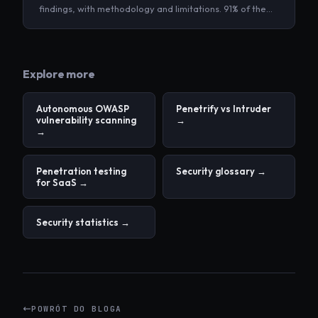
findings, with methodology and limitations. 91% of the
SQL injection we found shipped despite a SAST gate in
CI; 78% of critical findings needed no login.
Explore more
Autonomous OWASP
Penetrify vs Intruder
vulnerability scanning
→
→
Penetration testing
Security glossary →
for SaaS →
Security statistics →
POWRÓT DO BLOGA