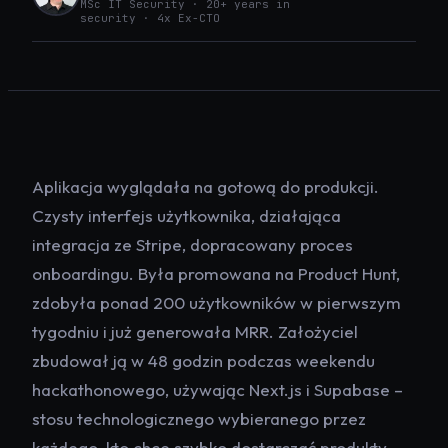
MSc IT Security · 20+ years in
security · 4x Ex-CTO
Aplikacja wyglądała na gotową do produkcji.
Czysty interfejs użytkownika, działająca
integracja ze Stripe, dopracowany proces
onboardingu. Była promowana na Product Hunt,
zdobyła ponad 200 użytkowników w pierwszym
tygodniu i już generowała MRR. Założyciel
zbudował ją w 48 godzin podczas weekendu
hackathonowego, używając Next.js i Supabase –
stosu technologicznego wybieranego przez
każdego, kto chce szybko dostarczać produkty.