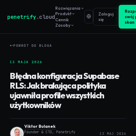
Rozwiązania
Rozpo
Produkt
Zaloguj
penetrify
.cloud
swój 
się
Cennik
skan
Zasoby
POWRÓT DO BLOGA
13 MAJA 2026
Błędna konfiguracja Supabase
RLS: Jak brakująca polityka
ujawniła profile wszystkich
użytkowników
Viktor Bulanek
Founder & CTO, Penetrify
13 MAJ 2026