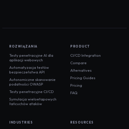
ROZWIĄZANIA
PRODUCT
Testy penetracyjne AI dla
CI/CD Integration
aplikacji webowych
Compare
Automatyzacja testów
Alternatives
bezpieczeństwa API
Pricing Guides
Autonomiczne skanowanie
podatności OWASP
Pricing
Testy penetracyjne CI/CD
FAQ
Symulacja wieloetapowych
łańcuchów ataków
INDUSTRIES
RESOURCES