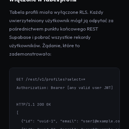
Tabela profili miała wyłączone RLS. Każdy
uwierzytelniony użytkownik mógł ją odpytać za
pośrednictwem punktu końcowego REST
Supabase i pobrać wszystkie rekordy
użytkowników. Żądanie, które to
zademonstrowało:
GET /rest/v1/profiles?select=*

Authorization: Bearer [any valid user JWT]

HTTP/1.1 200 OK

[

  {"id": "uuid-1", "email": "user1@example.com", 