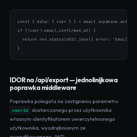
const { data: { user } } = await supabase.auth.ge
if (!user?.email_confirmed_at) {

  return res.status(403).json({ error: 'Email ver
}
IDOR na /api/export — jednolinijkowa
poprawka middleware
Poprawka polegała na zastąpieniu parametru
dostarczonego przez użytkownika
userId
własnym identyfikatorem uwierzytelnionego
użytkownika, wyodrębnionym ze
zweryfikowanego JWT: