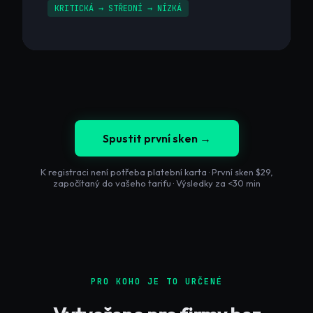
KRITICKÁ → STŘEDNÍ → NÍZKÁ
Spustit první sken →
K registraci není potřeba platební karta · První sken $29,
započítaný do vašeho tarifu · Výsledky za <30 min
PRO KOHO JE TO URČENÉ