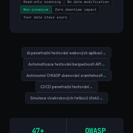
Read-only scanning
No data modification
Non-invasive
Zero downtime impact
Your data stays yours
AI penetrační testování webových aplikací
→
Automatizace testování bezpečnosti API
→
Autonomní OWASP skenování zranitelností
→
CI/CD penetrační testování
→
Simulace vícekrokových řetězců útoků
→
47+
OWASP