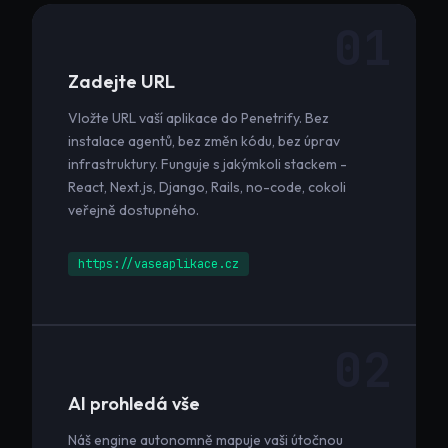
01
Zadejte URL
Vložte URL vaší aplikace do Penetrify. Bez
instalace agentů, bez změn kódu, bez úprav
infrastruktury. Funguje s jakýmkoli stackem -
React, Next.js, Django, Rails, no-code, cokoli
veřejně dostupného.
https://vaseaplikace.cz
02
AI prohledá vše
Náš engine autonomně mapuje vaši útočnou