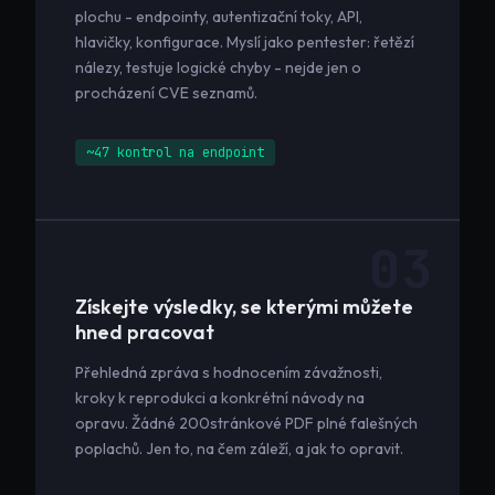
plochu - endpointy, autentizační toky, API,
hlavičky, konfigurace. Myslí jako pentester: řetězí
nálezy, testuje logické chyby - nejde jen o
procházení CVE seznamů.
~47 kontrol na endpoint
03
Získejte výsledky, se kterými můžete
hned pracovat
Přehledná zpráva s hodnocením závažnosti,
kroky k reprodukci a konkrétní návody na
opravu. Žádné 200stránkové PDF plné falešných
poplachů. Jen to, na čem záleží, a jak to opravit.