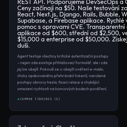
REST API. Podporujeme DevSecOps a 
Ceny začínají na $50. Naše testování z
React, Next.js, Django, Rails, Bubble, 
Supabase, a Firebase aplikace. Rychlé 
pomoc s opravami CVE. Transparentní 
aplikace od $600, střední od $2,500, v
$15,000 a enterprise od $50,000. Získejt
duši.
Agent testuje všechny kritické autentizační postupy
– nejen zda existuje přihlašovací formulář, ale i zda
jej lze obejít. Pokouší se o obejití ověření e-mailu,
útoky opakovaného přehrávání tokenů, narušené
postupy obnovy hesla, fixaci relace a chybějící
omezení rychlosti na koncových bodech pověření.
COMMON FINDINGS (
5
)