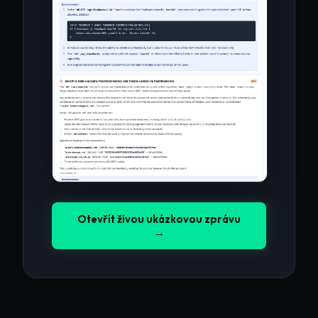
Otevřít živou ukázkovou zprávu
→