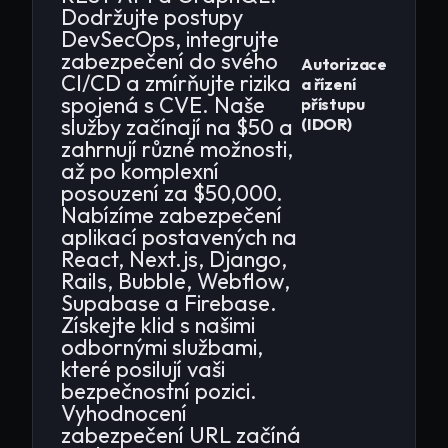
Dodržujte postupy
DevSecOps, integrujte
zabezpečení do svého
Autorizace
CI/CD a zmírňujte rizika
a řízení
spojená s CVE. Naše
přístupu
služby začínají na $50 a
(IDOR)
zahrnují různé možnosti,
až po komplexní
posouzení za $50,000.
Nabízíme zabezpečení
aplikací postavených na
React, Next.js, Django,
Rails, Bubble, Webflow,
Supabase a Firebase.
Získejte klid s našimi
odbornými službami,
které posilují vaši
bezpečnostní pozici.
Vyhodnocení
zabezpečení URL začíná