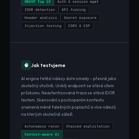
OWASP Top 10
Auth & session mgmt
IDOR detection
API fuzzing
Header analysis
Secret exposure
Injection testing
CORS & CSP
Jak testujeme
🧠
AI engine řetězí nálezy dohromady - přesně jako
skutečný útočník. Uniklý endpoint se stává cílem
průzkumu. Neautentizovaná trasa se stává IDOR
testem. Skenování s pochopením kontextu
znamená méně falešných poplachů a více nálezů,
na kterých skutečně záleží.
Autonomous recon
Chained exploitation
Context-aware AI