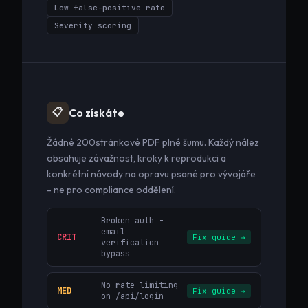
Low false-positive rate
Severity scoring
📋
Co získáte
Žádné 200stránkové PDF plné šumu. Každý nález
obsahuje závažnost, kroky k reprodukci a
konkrétní návody na opravu psané pro vývojáře
- ne pro compliance oddělení.
Broken auth -
email
CRIT
Fix guide →
verification
bypass
No rate limiting
MED
Fix guide →
on /api/login