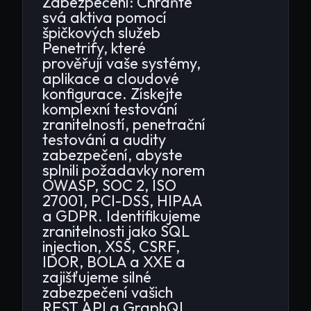
Zabezpečení: Chraňte
svá aktiva pomocí
špičkových služeb
Penetrify, které
prověřují vaše systémy,
aplikace a cloudové
konfigurace. Získejte
komplexní testování
zranitelností, penetrační
testování a audity
zabezpečení, abyste
splnili požadavky norem
OWASP, SOC 2, ISO
27001, PCI-DSS, HIPAA
a GDPR. Identifikujeme
zranitelnosti jako SQL
injection, XSS, CSRF,
IDOR, BOLA a XXE a
zajišťujeme silné
zabezpečení vašich
REST API a GraphQL.