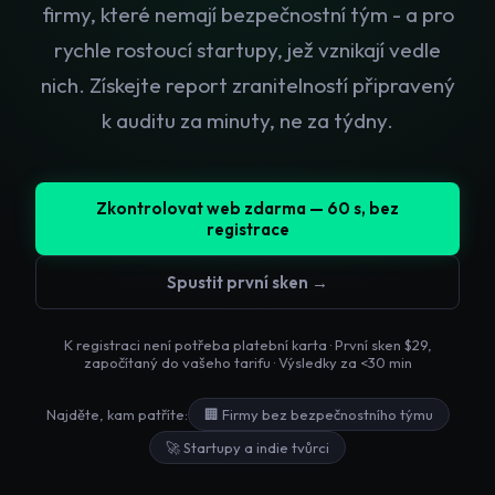
firmy, které nemají bezpečnostní tým - a pro
rychle rostoucí startupy, jež vznikají vedle
nich. Získejte report zranitelností připravený
k auditu za minuty, ne za týdny.
Zkontrolovat web zdarma — 60 s, bez
registrace
Spustit první sken →
K registraci není potřeba platební karta · První sken $29,
započítaný do vašeho tarifu · Výsledky za <30 min
Najděte, kam patříte:
🏢
Firmy bez bezpečnostního týmu
🚀
Startupy a indie tvůrci