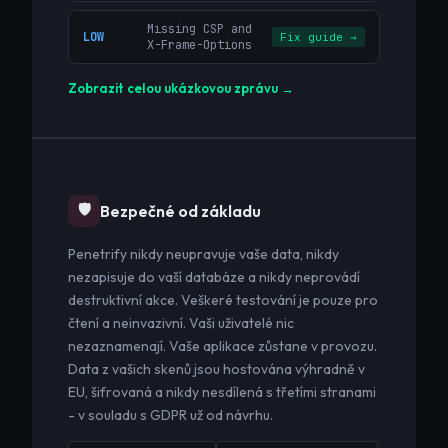
Missing CSP and
LOW
Fix guide →
X-Frame-Options
Zobrazit celou ukázkovou zprávu →
🛡️
Bezpečné od základu
Penetrify nikdy neupravuje vaše data, nikdy
nezapisuje do vaší databáze a nikdy neprovádí
destruktivní akce. Veškeré testování je pouze pro
čtení a neinvazivní. Vaši uživatelé nic
nezaznamenají. Vaše aplikace zůstane v provozu.
Data z vašich skenů jsou hostována výhradně v
EU, šifrovaná a nikdy nesdílená s třetími stranami
- v souladu s GDPR už od návrhu.