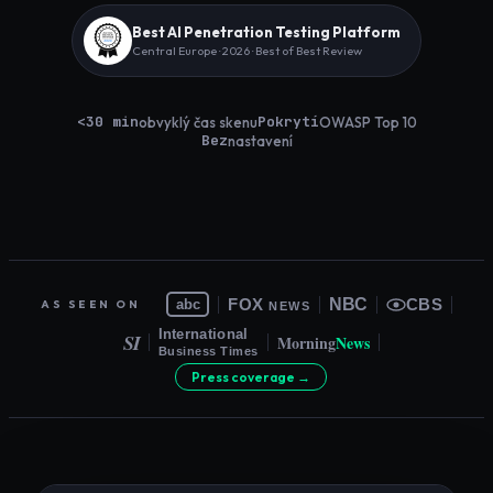
Best AI Penetration Testing Platform
Central Europe · 2026 · Best of Best Review
<30 min
Pokrytí
obvyklý čas skenu
OWASP Top 10
Bez
nastavení
NBC
FOX
CBS
abc
AS SEEN ON
NEWS
International
SI
Morning
News
Business Times
Press coverage →