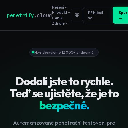
Řešení
Produkt
Přihlásit
Spus
penetrify
.cloud
se
→
Ceník
Zdroje
Nyní skenujeme 12 000+ endpointů
Dodali jste to rychle.
Teď se ujistěte, že je to
bezpečné.
Automatizované penetrační testování pro