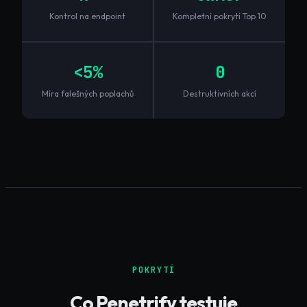
Kontrol na endpoint
Kompletní pokrytí Top 10
<5%
0
Míra falešných poplachů
Destruktivních akcí
POKRYTÍ
Co Penetrify testuje