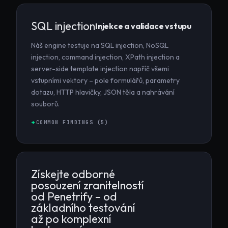
SQL injection
Injekce a validace vstupu
Náš engine testuje na SQL injection, NoSQL
injection, command injection, XPath injection a
server-side template injection napříč všemi
vstupními vektory – pole formulářů, parametry
dotazu, HTTP hlavičky, JSON těla a nahrávání
souborů.
COMMON FINDINGS (
5
)
Získejte odborné
posouzení zranitelností
od Penetrify – od
základního testování
až po komplexní