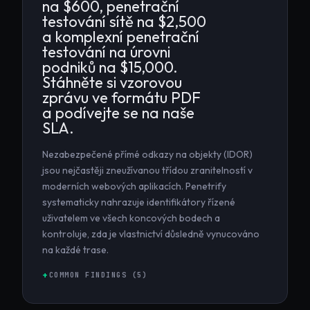
na $600, penetrační
testování sítě na $2,500
a komplexní penetrační
testování na úrovni
podniků na $15,000.
Stáhněte si vzorovou
zprávu ve formátu PDF
a podívejte se na naše
SLA.
Nezabezpečené přímé odkazy na objekty (IDOR)
jsou nejčastěji zneužívanou třídou zranitelností v
moderních webových aplikacích. Penetrify
systematicky nahrazuje identifikátory řízené
uživatelem ve všech koncových bodech a
kontroluje, zda je vlastnictví důsledně vynucováno
na každé trase.
COMMON FINDINGS (
5
)