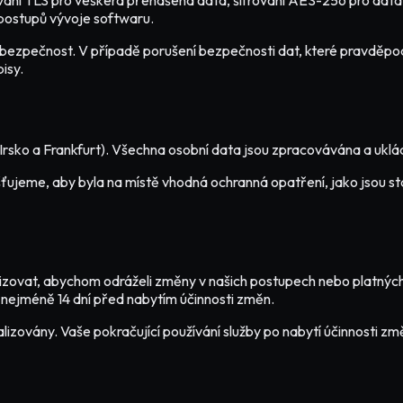
í TLS pro veškerá přenášená data, šifrování AES-256 pro data ulo
postupů vývoje softwaru.
 bezpečnost. V případě porušení bezpečnosti dat, které pravděpod
isy.
 Irsko a Frankfurt). Všechna osobní data jsou zpracovávána a uk
ťujeme, aby byla na místě vhodná ochranná opatření, jako jsou sta
izovat, abychom odráželi změny v našich postupech nebo platnýc
nejméně 14 dní před nabytím účinnosti změn.
lizovány. Vaše pokračující používání služby po nabytí účinnosti z