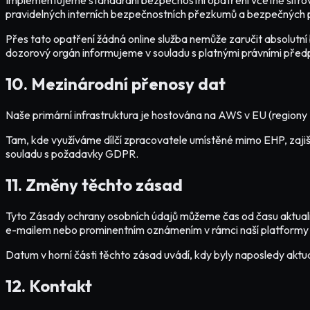
Implementujeme standardní bezpečnostní opatření včetně šifrován
pravidelných interních bezpečnostních přezkumů a bezpečných 
Přes tato opatření žádná online služba nemůže zaručit absolutní
dozorový orgán informujeme v souladu s platnými právními předp
10. Mezinárodní přenosy dat
Naše primární infrastruktura je hostována na AWS v EU (regiony
Tam, kde využíváme dílčí zpracovatele umístěné mimo EHP, zajiš
souladu s požadavky GDPR.
11. Změny těchto zásad
Tyto Zásady ochrany osobních údajů můžeme čas od času aktual
e-mailem nebo prominentním oznámením v rámci naší platformy 
Datum v horní části těchto zásad uvádí, kdy byly naposledy aktua
12. Kontakt