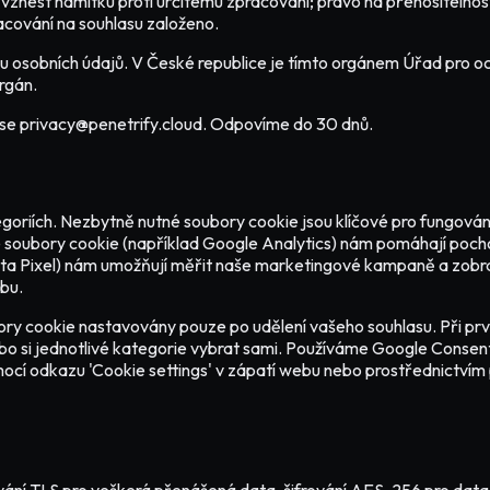
znést námitku proti určitému zpracování; právo na přenositelnost
racování na souhlasu založeno.
 osobních údajů. V České republice je tímto orgánem Úřad pro oc
rgán.
drese privacy@penetrify.cloud. Odpovíme do 30 dnů.
riích. Nezbytně nutné soubory cookie jsou klíčové pro fungování 
ké soubory cookie (například Google Analytics) nám pomáhají pocho
ta Pixel) nám umožňují měřit naše marketingové kampaně a zobraz
žbu.
ry cookie nastavovány pouze po udělení vašeho souhlasu. Při pr
 si jednotlivé kategorie vybrat sami. Používáme Google Consent 
mocí odkazu 'Cookie settings' v zápatí webu nebo prostřednictví