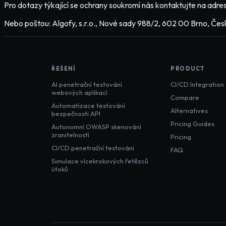
Pro dotazy týkající se ochrany soukromí nás kontaktujte na adre
Nebo poštou: Algofy, s.r.o., Nové sady 988/2, 602 00 Brno, Čes
ŘEŠENÍ
PRODUCT
AI penetrační testování
CI/CD Integration
webových aplikací
Compare
Automatizace testování
Alternatives
bezpečnosti API
Pricing Guides
Autonomní OWASP skenování
zranitelností
Pricing
CI/CD penetrační testování
FAQ
Simulace vícekrokových řetězců
útoků