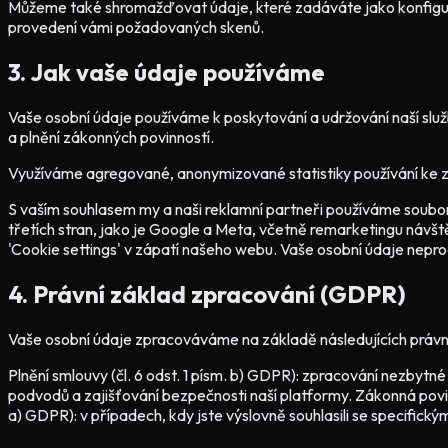
Můžeme také shromažďovat údaje, které zadáváte jako konfiguraci
provedení vámi požadovaných skenů.
3. Jak vaše údaje používáme
Vaše osobní údaje používáme k poskytování a udržování naší služ
a plnění zákonných povinností.
Využíváme agregované, anonymizované statistiky používání ke zlep
S vaším souhlasem my a naši reklamní partneři používáme soubo
třetích stran, jako je Google a Meta, včetně remarketingu návš
'Cookie settings' v zápatí našeho webu. Vaše osobní údaje nepr
4. Právní základ zpracování (GDPR)
Vaše osobní údaje zpracováváme na základě následujících práv
Plnění smlouvy (čl. 6 odst. 1 písm. b) GDPR): zpracování nezbytné
podvodů a zajišťování bezpečnosti naší platformy. Zákonná povinn
a) GDPR): v případech, kdy jste výslovně souhlasili se specifick