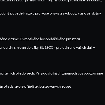
žená v klidu, přísných kontrol přístupu a protokolování auditů,
obně povede k riziku pro vaše práva a svobody, vás a příslušný
ládána v rámci Evropského hospodářského prostoru.
ndardní smluvní doložky EU (SCC), pro ochranu vašich dat v
h právních předpisech. Při podstatných změnách vás upozorníme
měn představuje přijetí aktualizovaných zásad.