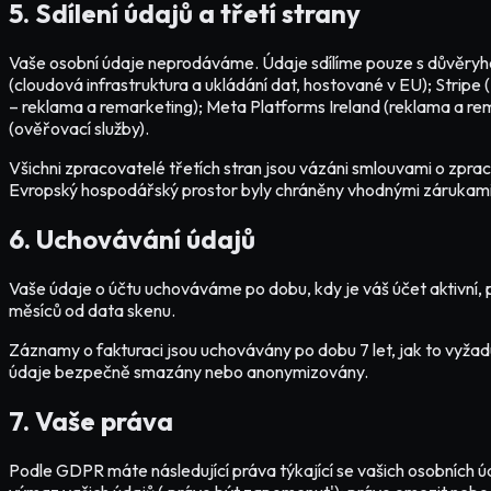
5. Sdílení údajů a třetí strany
Vaše osobní údaje neprodáváme. Údaje sdílíme pouze s důvěryho
(cloudová infrastruktura a ukládání dat, hostované v EU); Stripe
– reklama a remarketing); Meta Platforms Ireland (reklama a rem
(ověřovací služby).
Všichni zpracovatelé třetích stran jsou vázáni smlouvami o zpr
Evropský hospodářský prostor byly chráněny vhodnými zárukami
6. Uchovávání údajů
Vaše údaje o účtu uchováváme po dobu, kdy je váš účet aktivní, 
měsíců od data skenu.
Záznamy o fakturaci jsou uchovávány po dobu 7 let, jak to vyžad
údaje bezpečně smazány nebo anonymizovány.
7. Vaše práva
Podle GDPR máte následující práva týkající se vašich osobních ú