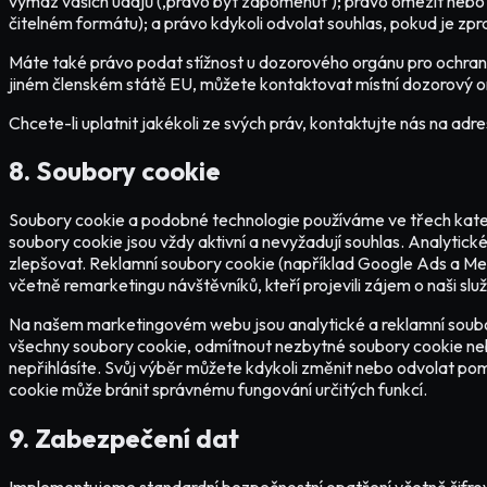
výmaz vašich údajů (‚právo být zapomenut'); právo omezit nebo v
čitelném formátu); a právo kdykoli odvolat souhlas, pokud je zp
Máte také právo podat stížnost u dozorového orgánu pro ochranu
jiném členském státě EU, můžete kontaktovat místní dozorový o
Chcete-li uplatnit jakékoli ze svých práv, kontaktujte nás na a
8. Soubory cookie
Soubory cookie a podobné technologie používáme ve třech katego
soubory cookie jsou vždy aktivní a nevyžadují souhlas. Analytic
zlepšovat. Reklamní soubory cookie (například Google Ads a Me
včetně remarketingu návštěvníků, kteří projevili zájem o naši slu
Na našem marketingovém webu jsou analytické a reklamní soubo
všechny soubory cookie, odmítnout nezbytné soubory cookie nebo
nepřihlásíte. Svůj výběr můžete kdykoli změnit nebo odvolat po
cookie může bránit správnému fungování určitých funkcí.
9. Zabezpečení dat