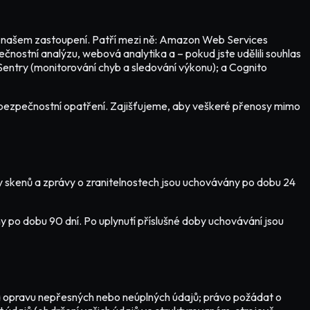
 v našem zastoupení. Patří mezi ně: Amazon Web Services
čnostní analýzu, webová analytika a – pokud jste udělili souhlas
Sentry (monitorování chyb a sledování výkonu); a Cognito
ní bezpečnostní opatření. Zajišťujeme, aby veškeré přenosy mimo
ky skenů a zprávy o zranitelnostech jsou uchovávány po dobu 24
y po dobu 90 dní. Po uplynutí příslušné doby uchovávání jsou
 na opravu nepřesných nebo neúplných údajů; právo požádat o