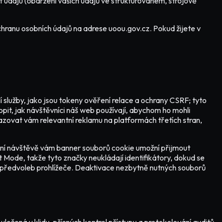
 údajů (obdržení vašich údajů ve strukturovaném, strojově
hranu osobních údajů na adrese uoou.gov.cz. Pokud žijete v
služby, jako jsou tokeny ověření relace a ochrany CSRF; tyto
pit, jak návštěvníci náš web používají, abychom ho mohli
ovat vám relevantní reklamu na platformách třetích stran,
vní návštěvě vám banner souborů cookie umožní přijmout
Mode, takže tyto značky neukládají identifikátory, dokud se
m předvoleb prohlížeče. Deaktivace nezbytně nutných souborů