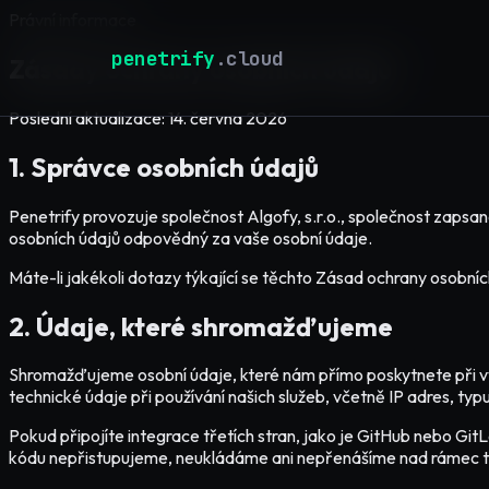
Právní informace
penetrify
.cloud
Zásady ochrany osobních údajů
Poslední aktualizace: 14. června 2026
1. Správce osobních údajů
Penetrify provozuje společnost Algofy, s.r.o., společnost zapsa
osobních údajů odpovědný za vaše osobní údaje.
Máte-li jakékoli dotazy týkající se těchto Zásad ochrany osobní
2. Údaje, které shromažďujeme
Shromažďujeme osobní údaje, které nám přímo poskytnete při vy
technické údaje při používání našich služeb, včetně IP adres, typ
Pokud připojíte integrace třetích stran, jako je GitHub nebo 
kódu nepřistupujeme, neukládáme ani nepřenášíme nad rámec to