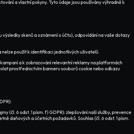
ování a vlastní pokyny. Tyto údaje jsou používány výhradně k
ou výsledky skenů a oznámení o účtu), odpovídání na vaše dotazy
lze použít k identifikaci jednotlivých uživatelů.
 kampaní a k zobrazování relevantní reklamy na platformách
dvolat prostřednictvím banneru souborů cookie nebo odkazu
GDPR):
my (čl. 6 odst. 1 písm. f) GDPR): zlepšování naší služby, prevence
etně daňových a účetních požadavků. Souhlas (čl. 6 odst. 1 písm.