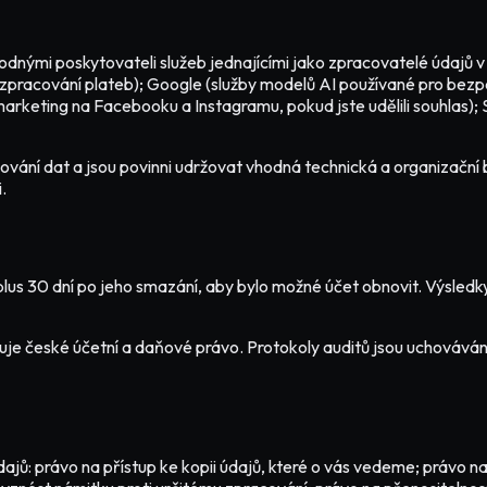
dnými poskytovateli služeb jednajícími jako zpracovatelé údajů
 (zpracování plateb); Google (služby modelů AI používané pro bezpe
arketing na Facebooku a Instagramu, pokud jste udělili souhlas); 
acování dat a jsou povinni udržovat vhodná technická a organizač
.
plus 30 dní po jeho smazání, aby bylo možné účet obnovit. Výsled
uje české účetní a daňové právo. Protokoly auditů jsou uchováván
dajů: právo na přístup ke kopii údajů, které o vás vedeme; právo