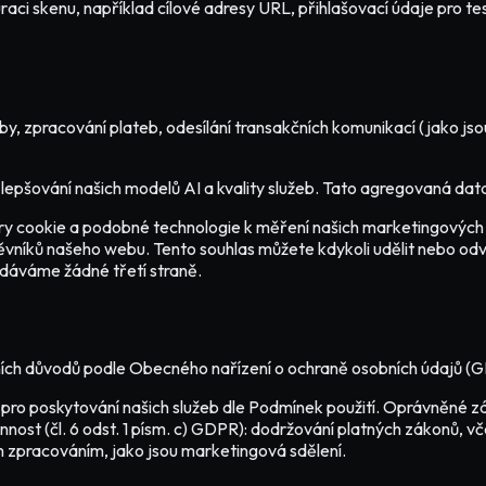
 skenu, například cílové adresy URL, přihlašovací údaje pro test
by, zpracování plateb, odesílání transakčních komunikací (jako js
šování našich modelů AI a kvality služeb. Tato agregovaná data ne
ry cookie a podobné technologie k měření našich marketingových
těvníků našeho webu. Tento souhlas můžete kdykoli udělit nebo o
odáváme žádné třetí straně.
ních důvodů podle Obecného nařízení o ochraně osobních údajů (
 pro poskytování našich služeb dle Podmínek použití. Oprávněné záj
ost (čl. 6 odst. 1 písm. c) GDPR): dodržování platných zákonů, vč
ým zpracováním, jako jsou marketingová sdělení.