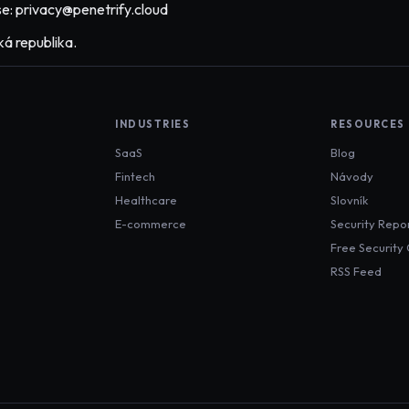
se: privacy@penetrify.cloud
ká republika.
INDUSTRIES
RESOURCES
SaaS
Blog
Fintech
Návody
Healthcare
Slovník
E-commerce
Security Repo
Free Security
RSS Feed