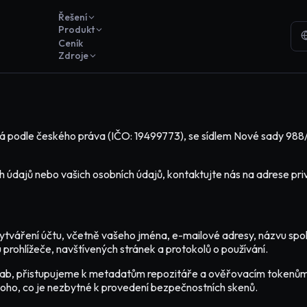
Řešení
Produkt
Ceník
Zdroje
ná podle českého práva (IČO: 19499773), se sídlem Nové sady 988/2
ch údajů nebo vašich osobních údajů, kontaktujte nás na adrese pr
tváření účtu, včetně vašeho jména, e-mailové adresy, názvu spo
u prohlížeče, navštívených stránek a protokolů o používání.
GitLab, přistupujeme k metadatům repozitáře a ověřovacím token
ho, co je nezbytné k provedení bezpečnostních skenů.