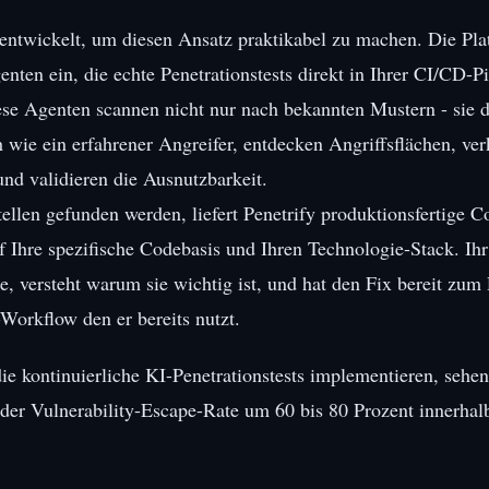
ntwickelt, um diesen Ansatz praktikabel zu machen. Die Plat
ten ein, die echte Penetrationstests direkt in Ihrer CI/CD-Pi
se Agenten scannen nicht nur nach bekannten Mustern - sie 
ie ein erfahrener Angreifer, entdecken Angriffsflächen, ver
nd validieren die Ausnutzbarkeit.
len gefunden werden, liefert Penetrify produktionsfertige C
f Ihre spezifische Codebasis und Ihren Technologie-Stack. Ihr
e, versteht warum sie wichtig ist, und hat den Fix bereit zum 
Workflow den er bereits nutzt.
ie kontinuierliche KI-Penetrationstests implementieren, sehen
er Vulnerability-Escape-Rate um 60 bis 80 Prozent innerhalb