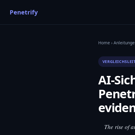
Penetrify
Home
›
Anleitunge
VERGLEICHSLEI
AI-Sic
Penetr
eviden
The rise of ar