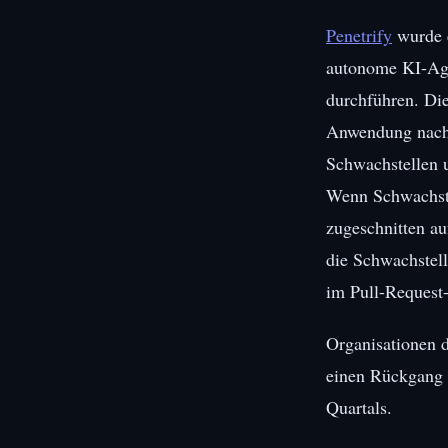
Penetrify
wurde e
autonome KI-Agen
durchführen. Die
Anwendung nach w
Schwachstellen u
Wenn Schwachstel
zugeschnitten au
die Schwachstell
im Pull-Request-
Organisationen d
einen Rückgang d
Quartals.