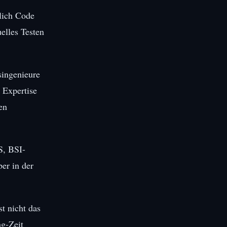
lich Code
elles Testen
singenieure
 Expertise
en
S, BSI-
er in der
t nicht das
ng-Zeit