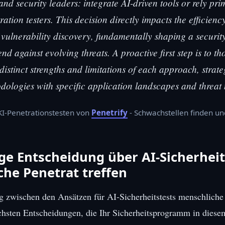
nd security leaders: integrate AI-driven tools or rely pri
tion testers. This decision directly impacts the efficiency
 vulnerability discovery, fundamentally shaping a securit
fend against evolving threats. A proactive first step is to t
distinct strengths and limitations of each approach, strate
odologies with specific application landscapes and threat
 KI-Penetrationstesten von
Penetrify
- Schwachstellen finden u
ige Entscheidung über AI-Sicherheit
he Penetrat treffen
 zwischen den Ansätzen für AI-Sicherheitstests menschliche 
chsten Entscheidungen, die Ihr Sicherheitsprogramm in diesem