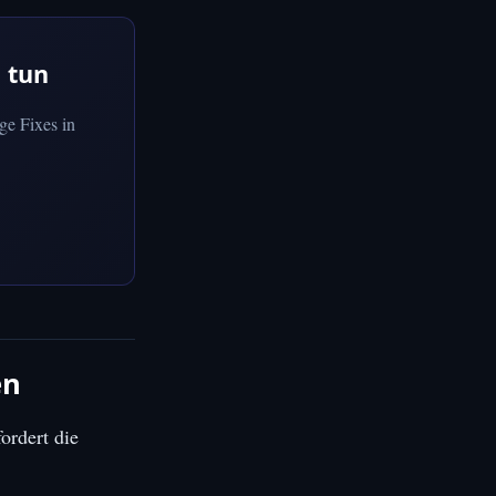
 tun
ge Fixes in
en
ordert die