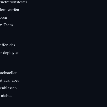
netrationstester
blem werfen
oren
nem Team
effen des
ar deploytes
achstellen-
t aus, aber
lenklassen
 nichts.