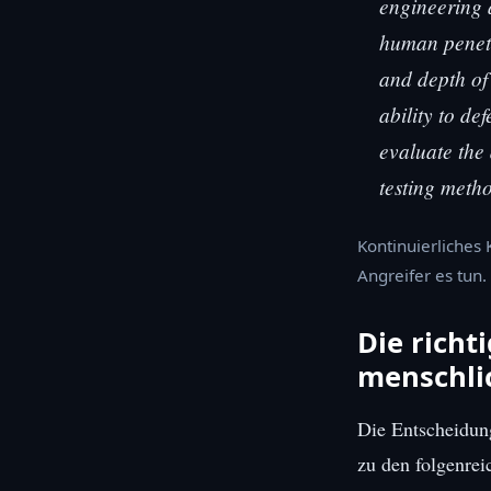
engineering a
human penetra
and depth of
ability to de
evaluate the 
testing meth
Kontinuierliches
Angreifer es tun.
Die richt
menschlic
Die Entscheidung
zu den folgenrei