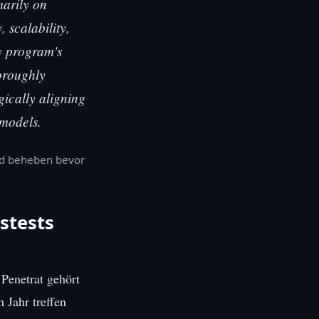
marily on
, scalability,
y program's
horoughly
gically aligning
 models.
nd beheben bevor
stests
Penetrat gehört
 Jahr treffen