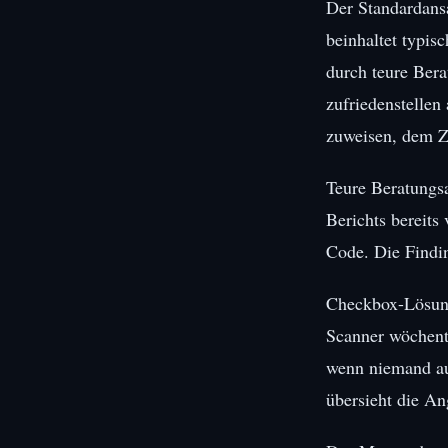
Der Standardansa
beinhaltet typis
durch teure Ber
zufriedenstellen
zuweisen, dem Ze
Teure Beratungsa
Berichts bereits 
Code. Die Findin
Checkbox-Lösunge
Scanner wöchentl
wenn niemand auf
übersieht die An