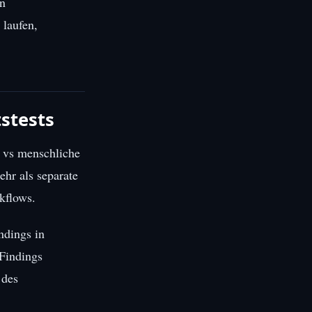
en
 laufen,
stests
 vs menschliche
ehr als separate
kflows.
ndings in
 Findings
 des