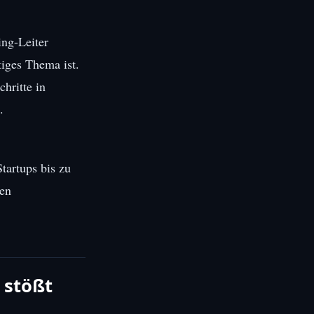
ing-Leiter
tiges Thema ist.
hritte in
.
tartups bis zu
len
 stößt