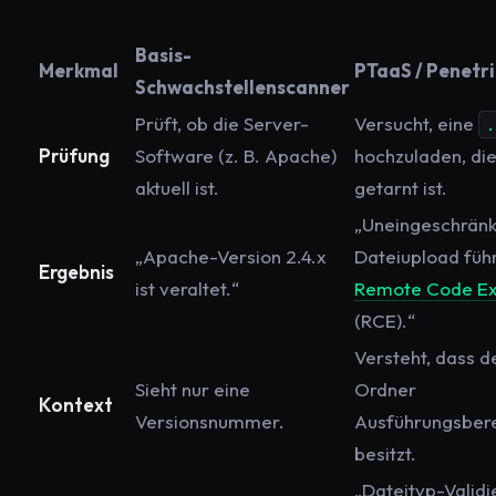
Basis-
Merkmal
PTaaS / Penetr
Schwachstellenscanner
Prüft, ob die Server-
Versucht, eine
.
Prüfung
Software (z. B. Apache)
hochzuladen, die
aktuell ist.
getarnt ist.
„Uneingeschränk
„Apache-Version 2.4.x
Dateiupload führ
Ergebnis
ist veraltet.“
Remote Code Ex
(RCE).“
Versteht, dass d
Sieht nur eine
Ordner
Kontext
Versionsnummer.
Ausführungsber
besitzt.
„Dateityp-Validi