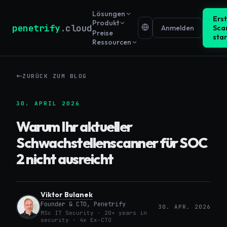
Lösungen
Ers
Produkt
penetrify
.cloud
Anmelden
Sca
Preise
sta
Ressourcen
ZURÜCK ZUM BLOG
30. APRIL 2026
Warum Ihr aktueller
Schwachstellenscanner für SOC
2 nicht ausreicht
Viktor Bulanek
Founder & CTO, Penetrify
30. APR. 2026
MSc IT Security · 20+ years in
security · 4x Ex-CTO