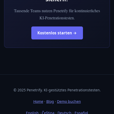
Tausende Teams nutzen Penetrify für kontinuierliches
KI-Penetrationstesten.
Kostenlos starten →
© 2025 Penetrify. KI-gestütztes Penetrationstesten.
Home
·
Blog
·
Demo buchen
English
·
Čeština
·
Deutsch
·
Español