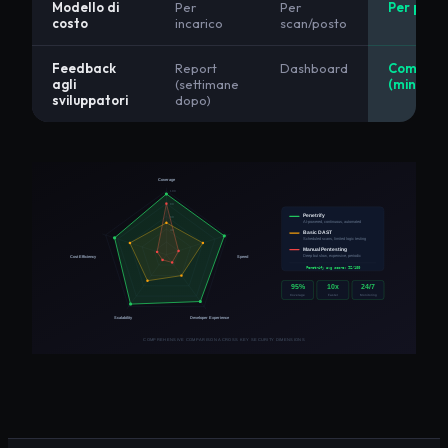
Modello di
Per
Per
Per pipel
costo
incarico
scan/posto
Feedback
Report
Dashboard
Comment
agli
(settimane
(minuti)
sviluppatori
dopo)