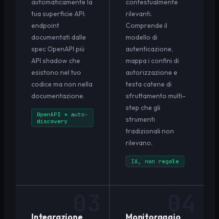
automaticamente la
contestualmente
tua superficie API:
rilevanti.
endpoint
Comprende il
documentati dalle
modello di
spec OpenAPI più
autenticazione,
API shadow che
mappa i confini di
esistono nel tuo
autorizzazione e
codice ma non nella
testa catene di
documentazione.
sfruttamento multi-
step che gli
OpenAPI + auto-
strumenti
discovery
tradizionali non
rilevano.
IA, non regole
03
04
Integrazione
Monitoraggio