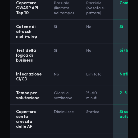
Copertura
Parziale
Parziale
Completa
OWASP API
(limitata
(basata su
Top 10
nel tempo)
pattern)
Catene di
Sì
No
Sì
attacchi
multi-step
Test della
Sì
No
Sì (IA)
logica di
business
Integrazione
No
Limitata
Nativa
CI/CD
Tempo per
Giorni a
15–60
2–5 minut
valutazione
settimane
minuti
Copertura
Diminuisce
Statica
Si scala
con la
automat
crescita
delle API