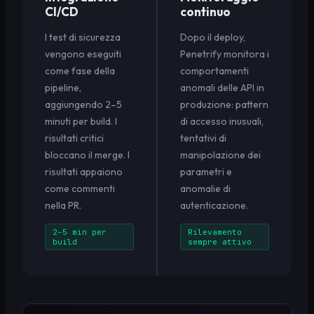
CI/CD
continuo
I test di sicurezza
Dopo il deploy,
vengono eseguiti
Penetrify monitora i
come fase della
comportamenti
pipeline,
anomali delle API in
aggiungendo 2–5
produzione: pattern
minuti per build. I
di accesso inusuali,
risultati critici
tentativi di
bloccano il merge. I
manipolazione dei
risultati appaiono
parametri e
come commenti
anomalie di
nella PR.
autenticazione.
2–5 min per
Rilevamento
build
sempre attivo