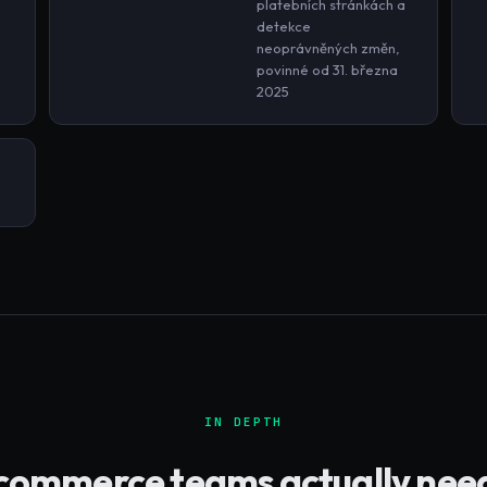
platebních stránkách a
detekce
neoprávněných změn,
povinné od 31. března
2025
IN DEPTH
commerce
teams actually nee