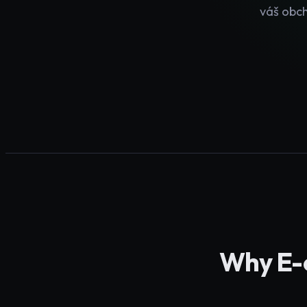
váš obch
Why
E-