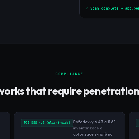
✓ Scan complete → app.pe
COMPLIANCE
rks that require penetration
Požadavky 6.4.3 a 11.6.1:
PCI DSS 4.0 (client-side)
inventarizace a
autorizace skriptů na