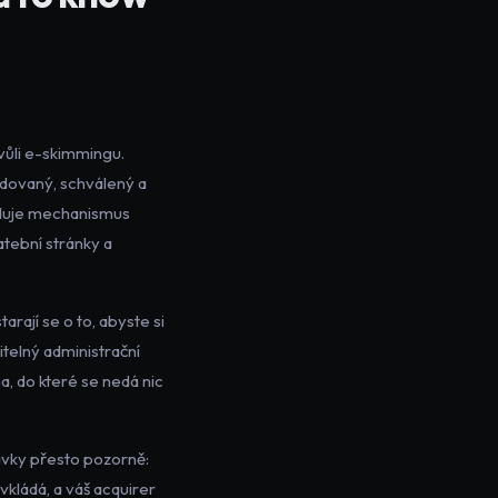
vůli e-skimmingu.
idovaný, schválený a
yžaduje mechanismus
tební stránky a
arají se o to, abyste si
itelný administrační
a, do které se nedá nic
avky přesto pozorně:
vkládá, a váš acquirer