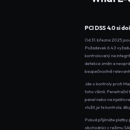
PCI DSS 4.0 si do
Od 31. března 2025 jsou
Požadavek 6.4.3 vyžaduj
kontrolovaný na integrit
detekce změn a neopráv
bezpečnostně relevantní
Jde o kontroly proti Mag
toho všimli. Penetrační 
panel nebo na injektova
vložit, je ta kontrola, dík
Pokud přijímáte platby 
obchodníci v režimu SAQ 