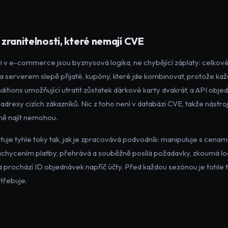
zranitelnosti, které nemají CVE
ti v e-commerce jsou byznysová logika, ne chybějící záplaty: celkové
 a serverem slepě přijaté, kupóny, které jde kombinovat, protože kaž
ditions umožňující utratit zůstatek dárkové karty dvakrát, a API obje
 adresy cizích zákazníků. Nic z toho není v databázi CVE, takže nástr
ně najít nemohou.
stuje tyhle toky tak, jak je zpracovává podvodník: manipuluje s cen
achycením platby, přehrává a souběžně posílá požadavky, zkoumá lo
prochází ID objednávek napříč účty. Před každou sezónou je tohle te
třebuje.