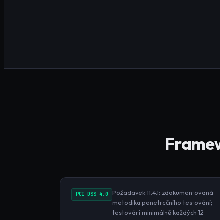
Framewo
Požadavek 11.4.1: zdokumentovaná
PCI DSS 4.0
metodika penetračního testování;
testování minimálně každých 12