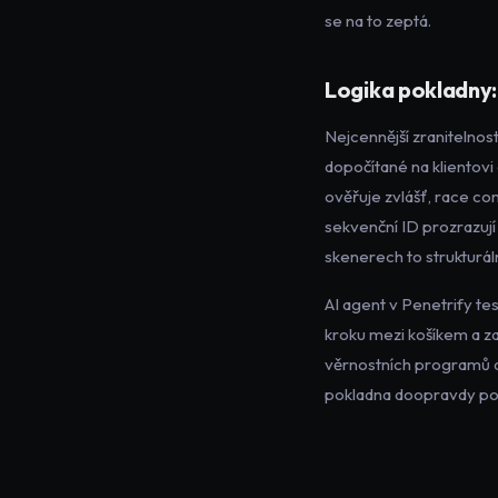
se na to zeptá.
Logika pokladny: 
Nejcennější zranitelnos
dopočítané na klientovi
ověřuje zvlášť, race con
sekvenční ID prozrazují
skenerech to strukturál
AI agent v Penetrify te
kroku mezi košíkem a z
věrnostních programů a 
pokladna doopravdy po