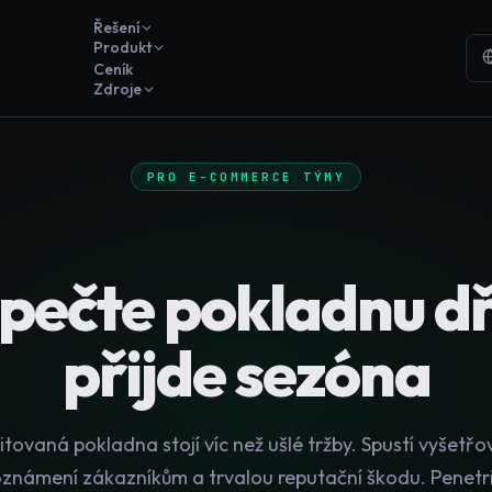
Řešení
Produkt
Ceník
Zdroje
PRO E-COMMERCE TÝMY
pečte pokladnu dří
přijde sezóna
ovaná pokladna stojí víc než ušlé tržby. Spustí vyšetřo
oznámení zákazníkům a trvalou reputační škodu. Penetri