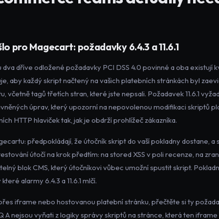
šlo pro Magecart: požadavky 6.4.3 a 11.6.1
 dva dříve odložené požadavky PCI DSS 4.0 povinné a oba existují k
e, aby každý skript načtený na vašich platebních stránkách byl zaev
u, včetně tagů třetích stran, které jste nepsali. Požadavek 11.6.1 v
něných úprav, který upozorní na nepovolenou modifikaci skriptů pla
ch HTTP hlaviček tak, jak je obdrží prohlížeč zákazníka.
ecartu: předpokládají, že útočník skript do vaší pokladny dostane, a st
testování útočí na krok předtím: na stored XSS v poli recenze, na zran
telný blok CMS, který útočníkovi vůbec umožní spustit skript. Pokladn
y které alarmy 6.4.3 a 11.6.1 mlčí.
přes iframe nebo hostovanou platební stránku, přečtěte si ty požad
A nejsou vyňati z logiky správy skriptů na stránce, která ten iframe 