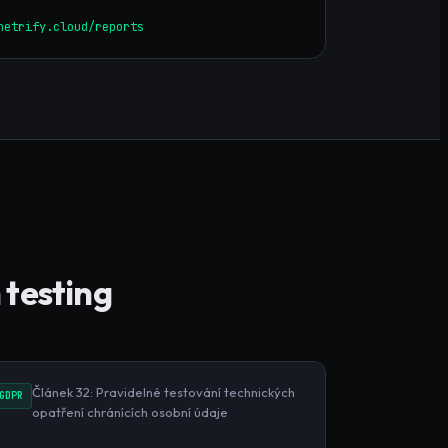
netrify.cloud/reports
 testing
Článek 32: Pravidelné testování technických
GDPR
opatření chránících osobní údaje