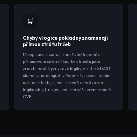
🛒
Chyby v logice pokladny znamenají
přímou ztrátu tržeb
Manipulace s cenou, zneužívání kupónů a
přepisování celkové částky v košíku jsou
zranitelnosti byznysové logiky, na které DAST
skenery netestují. AI v Penetrify rozumí tokům
aplikace: testuje, jestli lze vaši cenotvornou
logiku obejít, ne jen jestli má váš server známé
CVE.