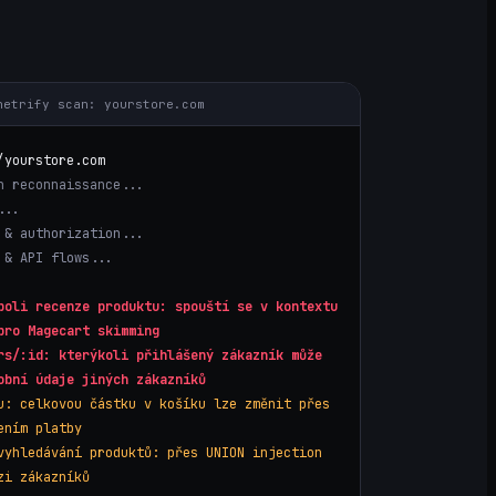
netrify scan:
yourstore.com
/
yourstore.com
n reconnaissance...
...
 & authorization...
 & API flows...
poli recenze produktu: spouští se v kontextu
pro Magecart skimming
rs/:id: kterýkoli přihlášený zákazník může
obní údaje jiných zákazníků
u: celkovou částku v košíku lze změnit přes
ením platby
vyhledávání produktů: přes UNION injection
zi zákazníků