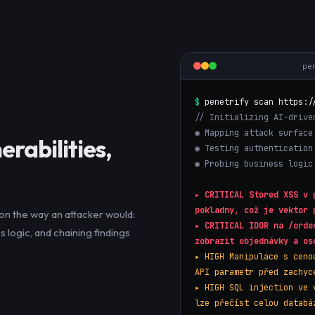
pe
$
penetrify scan https:/
// Initializing AI-drive
◉ Mapping attack surface
erabilities,
◉ Testing authentication
◉ Probing business logic
▸
CRITICAL
Stored XSS v 
pokladny, což je vektor 
on the way an attacker would:
▸
CRITICAL
IDOR na /orde
 logic, and chaining findings
zobrazit objednávky a os
▸
HIGH
Manipulace s ceno
API parametr před zachyc
▸
HIGH
SQL injection ve 
lze přečíst celou databá