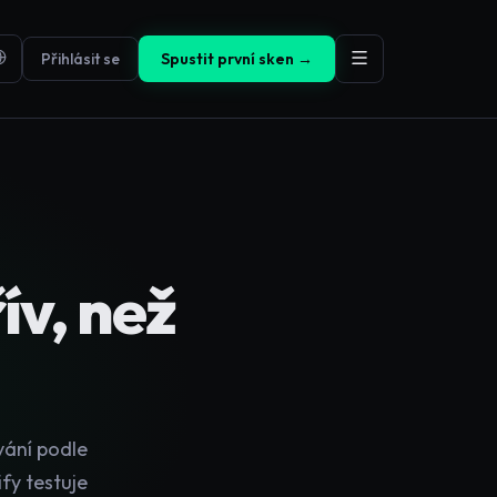
Přihlásit se
Spustit první sken →
v, než
vání podle
fy testuje