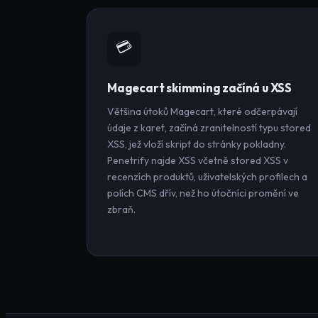
💳
Magecart skimming začíná u XSS
Většina útoků Magecart, které odčerpávají
údaje z karet, začíná zranitelností typu stored
XSS, jež vloží skript do stránky pokladny.
Penetrify najde XSS včetně stored XSS v
recenzích produktů, uživatelských profilech a
polích CMS dřív, než ho útočníci promění ve
zbraň.