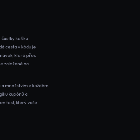
 částky košíku
dá cesta v kódu je
dnávek, které přes
oje založené na
ami a množstvím v každém
giku kupónů a
n test, který vaše