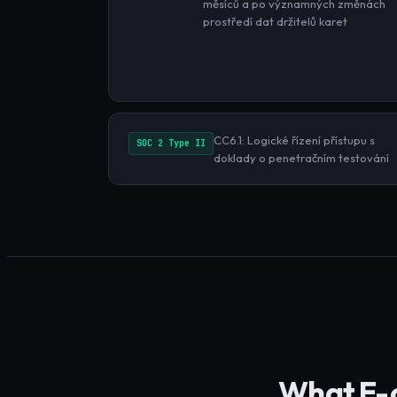
měsíců a po významných změnách
prostředí dat držitelů karet
CC6.1: Logické řízení přístupu s
SOC 2 Type II
doklady o penetračním testování
What
E-