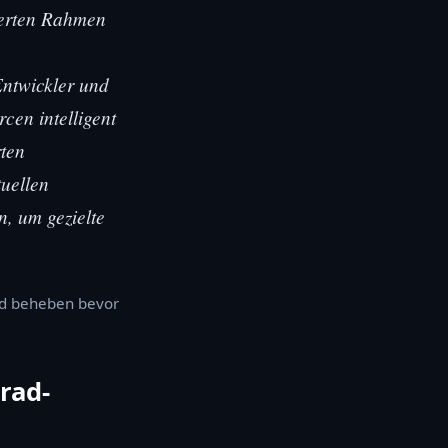
ierten Rahmen
Entwickler und
cen intelligent
rten
tuellen
, um gezielte
nd beheben bevor
rad-