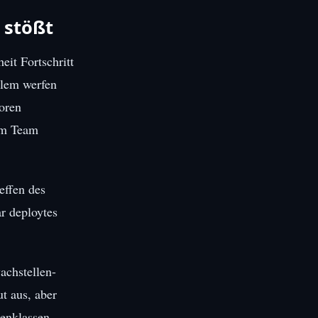
 stößt
it Fortschritt
blem werfen
oren
nem Team
effen des
ar deploytes
achstellen-
t aus, aber
lenklassen