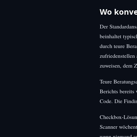
Wo konven
Der Standardans
beinhaltet typis
durch teure Ber
zufriedenstellen
zuweisen, dem Ze
Teure Beratungsa
Berichts bereits 
Code. Die Findin
Checkbox-Lösunge
Scanner wöchentl
wenn niemand auf