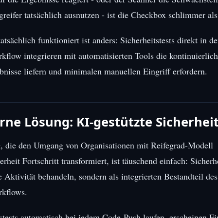
greifer tatsächlich ausnutzen - ist die Checkbox schlimmer als
tsächlich funktioniert ist anders: Sicherheitstests direkt in d
flow integrieren mit automatisierten Tools die kontinuierlich
nisse liefern und minimalen manuellen Eingriff erfordern.
ne Lösung: KI-gestützte Sicherheit
, die den Umgang von Organisationen mit Reifegrad-Modell
eit Fortschritt transformiert, ist täuschend einfach: Sicherhe
e Aktivität behandeln, sondern als integrierten Bestandteil des
kflows.
tests automatisch bei jedem Code-Push laufen, erscheinen Fi