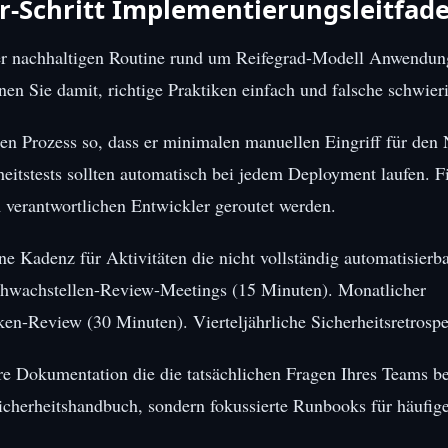
ür-Schritt Implementierungsleitfad
r nachhaltigen Routine rund um Reifegrad-Modell Anwendung
nnen Sie damit, richtige Praktiken einfach und falsche schwie
ren Prozess so, dass er minimalen manuellen Eingriff für den 
rheitstests sollten automatisch bei jedem Deployment laufen. F
 verantwortlichen Entwickler geroutet werden.
ine Kadenz für Aktivitäten die nicht vollständig automatisierba
hwachstellen-Review-Meetings (15 Minuten). Monatlicher
ken-Review (30 Minuten). Vierteljährliche Sicherheitsretrospe
are Dokumentation die die tatsächlichen Fragen Ihres Teams b
Sicherheitshandbuch, sondern fokussierte Runbooks für häufig