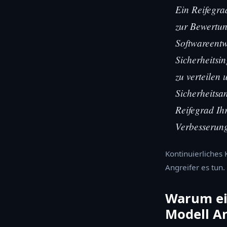
Ein Reifegra
zur Bewertun
Softwareentw
Sicherheitsi
zu verteilen
Sicherheitsan
Reifegrad Ih
Verbesserung
Kontinuierliches
Angreifer es tun.
Warum ein
Modell An