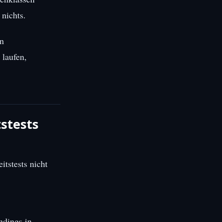
 nichts.
en
 laufen,
stests
itstests nicht
ndings in