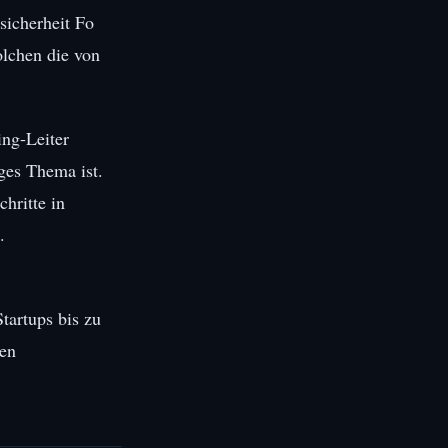
sicherheit Fo
olchen die von
ing-Leiter
ges Thema ist.
hritte in
.
tartups bis zu
len