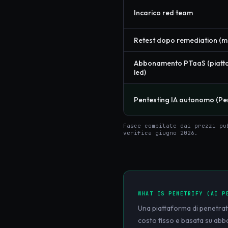
Incarico red team
Retest dopo remediation (m
Abbonamento PTaaS (piatt
led)
Pentesting IA autonomo (Pen
Fasce compilate dai prezzi pu
verifica giugno 2026.
WHAT IS
PENETRIFY (AI P
Una piattaforma di penetrati
costo fisso e basata su a