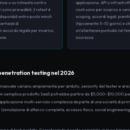
tinue o su richiesta contro
applicazione, API o infrastrutt
i sono prevedibili, il retest è
costi sono per incarico e vari
 disponibili entro pochi minuti
scoping, accordi legali, pianif
verhead di
(tipicamente 3–10 giorni) e s
 accordo legale per incarico,
un'istantanea puntuale nel te
one.
sicurezza.
penetration testing nel 2026
ng manuale variano ampiamente per ambito, seniority del tester e are
 un semplice prodotto SaaS potrebbe partire da $5,000–$10,000 per
applicazione multi-servizio complessa da parte di una società di pri
m (simulazione di attacco completa, accesso fisico, social engineeri
tempo di test quotato. Considerando il costo completo, incluso l'ap