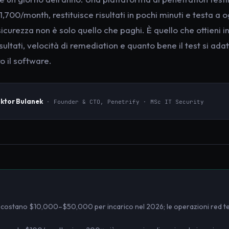
700/month, restituisce risultati in pochi minuti e testa a og
 sicurezza non è solo quello che paghi. È quello che ottieni 
sultati, velocità di remediation e quanto bene il test si adat
 il software.
iktor Bulanek
· Founder & CTO, Penetrify · MSc IT Security
li costano $10,000–$50,000 per incarico nel 2026; le operazioni red 