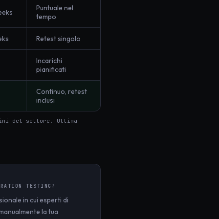
Puntuale nel
eeks
tempo
eks
Retest singolo
Incarichi
pianificati
Continuo, retest
inclusi
ini del settore. Ultima
TRATION TESTING
?
ionale in cui esperti di
o manualmente la tua