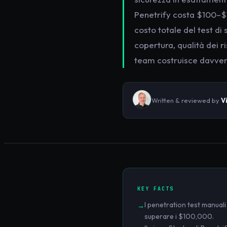
Penetrify costa $100–$1,
costo totale del test di
copertura, qualità dei ri
team costruisce davvero
Written & reviewed by
V
KEY FACTS
I penetration test manua
→
superare i $100,000.