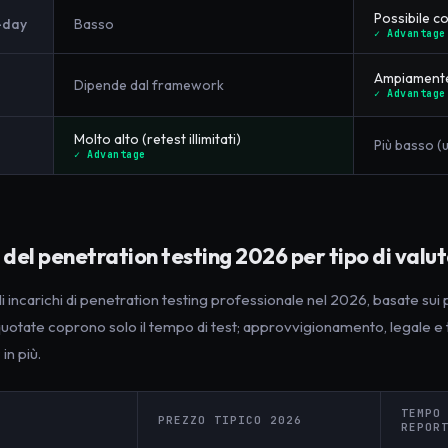
Possibile c
-day
Basso
✓ Advantage
Ampiamente
Dipende dal framework
✓ Advantage
Molto alto (retest illimitati)
Più basso (
✓ Advantage
del penetration testing 2026 per tipo di valu
li incarichi di penetration testing professionale nel 2026, basate sui 
ffe quotate coprono solo il tempo di test; approvvigionamento, legale e
in più.
TEMPO
PREZZO TIPICO 2026
REPOR