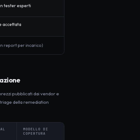
on tester esperti
 accettata
un report per incarico)
tazione
prezzi pubblicati dai vendor e
 triage della remediation
 AL
MODELLO DI
T
COPERTURA