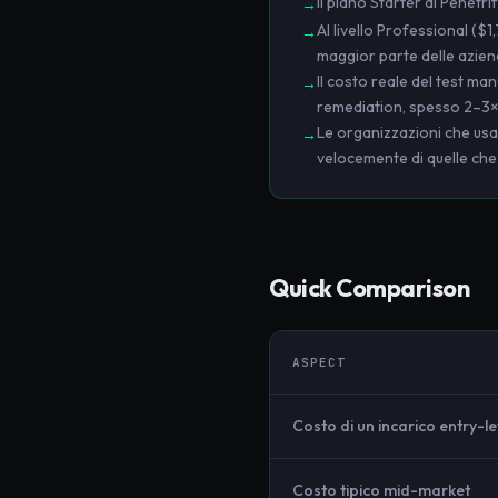
Il piano Starter di Penet
→
Al livello Professional ($
→
maggior parte delle azien
Il costo reale del test ma
→
remediation, spesso 2–3× l
Le organizzazioni che usa
→
velocemente di quelle che 
Quick Comparison
ASPECT
Costo di un incarico entry-le
Costo tipico mid-market