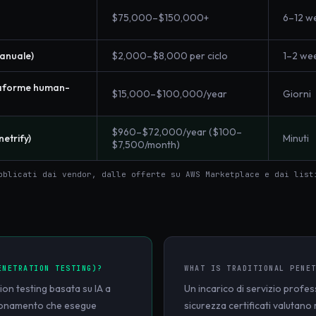
$75,000–$150,000+
6–12 w
anuale)
$2,000–$8,000 per ciclo
1–2 we
aforme human-
$15,000–$100,000/year
Giorni
$960–$72,000/year ($100–
etrify)
Minuti
$7,500/month)
bblicati dai vendor, dalle offerte su AWS Marketplace e dai list
ENETRATION TESTING)
?
WHAT IS
TRADITIONAL PENE
on testing basata su IA a
Un incarico di servizio profess
bbonamento che esegue
sicurezza certificati valutan