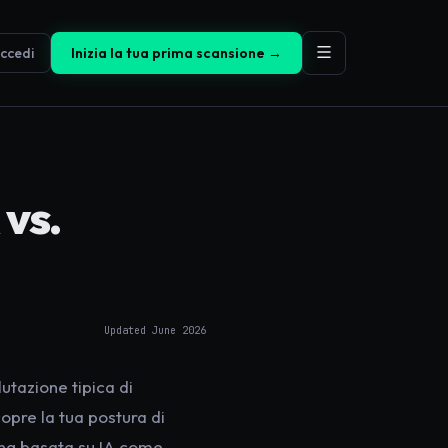
ccedi
Inizia la tua prima scansione →
 vs.
Updated
June 2026
utazione tipica di
opre la tua postura di
ing basata su IA come