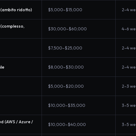
(ambito ridotto)
$5,000–$15,000
2–4 we
 (complesso,
$30,000–$60,000
4–6 we
$7,500–$25,000
2–4 we
ile
$8,000–$30,000
2–4 we
$5,000–$20,000
2–3 we
$10,000–$35,000
3–5 we
ud (AWS / Azure /
$10,000–$40,000
3–5 we