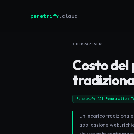
penetrify
.cloud
COMPARISONS
Costo del 
tradiziona
Penetrify (AI Penetration T
Un incarico tradizional
applicazione web, richi
sicurezza in esattament