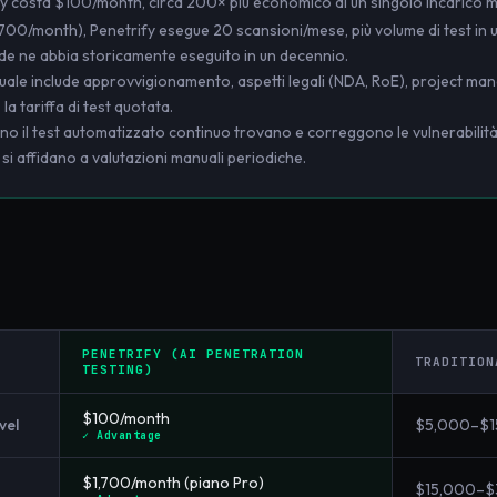
rify costa $100/month, circa 200× più economico di un singolo incarico 
1,700/month), Penetrify esegue 20 scansioni/mese, più volume di test in 
de ne abbia storicamente eseguito in un decennio.
nuale include approvvigionamento, aspetti legali (NDA, RoE), project ma
a tariffa di test quotata.
no il test automatizzato continuo trovano e correggono le vulnerabilità
si affidano a valutazioni manuali periodiche.
PENETRIFY (AI PENETRATION
TRADITION
TESTING)
$100/month
vel
$5,000–$15
✓ Advantage
$1,700/month (piano Pro)
$15,000–$3