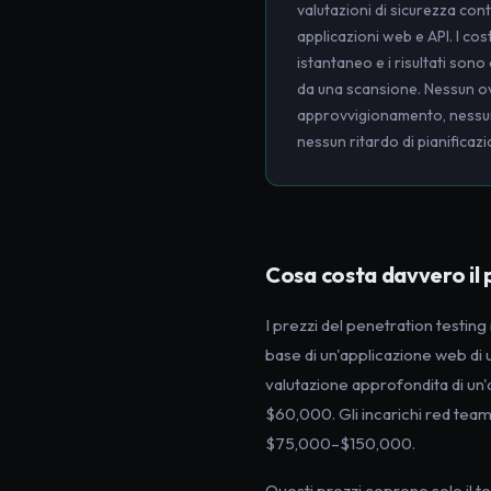
valutazioni di sicurezza con
applicazioni web e API. I cost
istantaneo e i risultati sono
da una scansione. Nessun o
approvvigionamento, nessun
nessun ritardo di pianificazi
Cosa costa davvero il 
I prezzi del penetration testi
base di un'applicazione web di
valutazione approfondita di un'
$60,000. Gli incarichi red tea
$75,000–$150,000.
Questi prezzi coprono solo il 