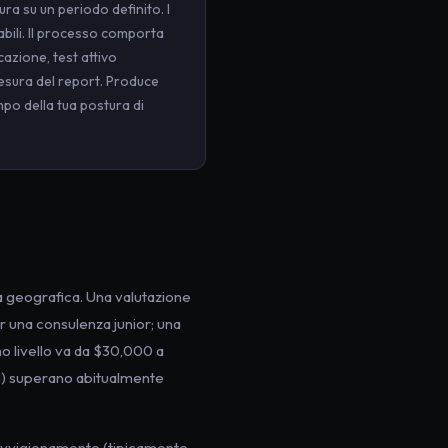
ura su un periodo definito. I
abili. Il processo comporta
icazione, test attivo
tesura del report. Produce
mpo della tua postura di
a geografica. Una valutazione
 una consulenza junior; una
mo livello va da $30,000 a
ng) superano abitualmente
provvigionamento (tipicamente