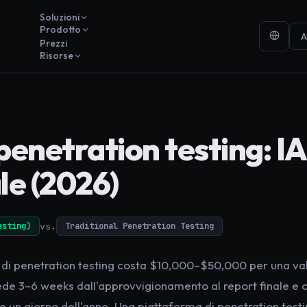
Soluzioni
Prodotto
A
Prezzi
Risorse
penetration testing: IA
le (2026)
vs.
esting)
Traditional Penetration Testing
e di penetration testing costa $10,000–$50,000 per una val
ede 3–6 weeks dall'approvvigionamento al report finale e c
e un giorno dell'anno. Una piattaforma di penetration test