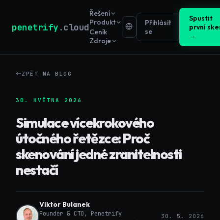
Řešení
Spustit
Produkt
Přihlásit
penetrify
.cloud
první ske
se
Ceník
→
Zdroje
ZPĚT NA BLOG
30. KVĚTNA 2026
Simulace vícekrokového
útočného řetězce: Proč
skenování jedné zranitelnosti
nestačí
Viktor Bulanek
Founder & CTO, Penetrify
30. 5. 2026