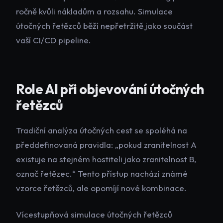
ročně kvůli nákladům a rozsahu. Simulace
útočných řetězců běží nepřetržitě jako součást
vaší CI/CD pipeline.
Role AI při objevování útočných
řetězců
Tradiční analýza útočných cest se spoléhá na
předdefinovaná pravidla: „pokud zranitelnost A
existuje na stejném hostiteli jako zranitelnost B,
označ řetězec.“ Tento přístup nachází známé
vzorce řetězců, ale opomíjí nové kombinace.
Vícestupňová simulace útočných řetězců