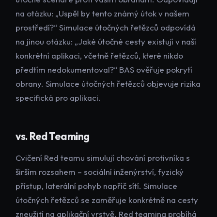
na otázku: „Uspěl by tento známý útok v našem
prostředí?“ Simulace útočných řetězců odpovídá
na jinou otázku: „Jaké útočné cesty existují v naší
konkrétní aplikaci, včetně řetězců, které nikdo
předtím nedokumentoval?“ BAS ověřuje pokrytí
obrany. Simulace útočných řetězců objevuje rizika
specifická pro aplikaci.
vs. Red Teaming
Cvičení Red teamu simulují chování protivníka s
širším rozsahem – sociální inženýrství, fyzický
přístup, laterální pohyb napříč sítí. Simulace
útočných řetězců se zaměřuje konkrétně na cesty
zneužití na aplikační vrstvě. Red teaming probíhá