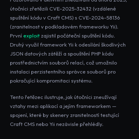
útočníci zřetězili CVE-2025-32432 (vzdálené
spuštění kódu v Craft CMS) s CVE-2024-58136
(zranitelnost v podkladovém frameworku Yii).
První
exploit
zajistil počáteční spuštění kódu.
Druhý využil framework Yii k odesílání škodlivých
JSON datových zátěží a spouštění PHP kódu
prostřednictvím souborů relací, což umožnilo
instalaci perzistentního správce souborů pro
pokračující kompromitaci systému.
Tento řetězec ilustruje, jak útočníci zneužívají
vztahy mezi aplikací a jejím frameworkem —
spojení, které by skenery zranitelností testující
Craft CMS nebo Yii nezávisle přehlédly.