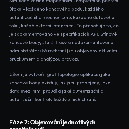
Simulace začíná mapováním kompletního povrchu
útoku – každého koncového bodu, každého
autentizačního mechanismu, každého datového
toku, každé externí integrace. To přesahuje to, co
je zdokumentováno ve specifikacích API. Stínové
koncové body, starší trasy a nedokumentovaná
administrátorská rozhraní jsou objeveny aktivním
průzkumem a analýzou provozu.
Cílem je vytvořit graf topologie aplikace: jaké
koncové body existují, jak jsou propojeny, jaká
data mezi nimi proudí a jaké autentizační a
autorizační kontroly každý z nich chrání.
Fáze 2: Objevování jednotlivých