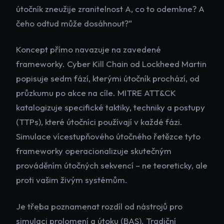
útočník zneužije zranitelnost A, co to odemkne? A
čeho odtud může dosáhnout?“
Koncept přímo navazuje na zavedené
frameworky. Cyber Kill Chain od Lockheed Martin
popisuje sedm fází, kterými útočník prochází, od
průzkumu po akce na cíle. MITRE ATT&CK
katalogizuje specifické taktiky, techniky a postupy
(TTPs), které útočníci používají v každé fázi.
Simulace vícestupňového útočného řetězce tyto
frameworky operacionalizuje skutečným
prováděním útočných sekvencí – ne teoreticky, ale
proti vašim živým systémům.
Je třeba poznamenat rozdíl od nástrojů pro
simulaci prolomení a útoku (BAS). Tradiční