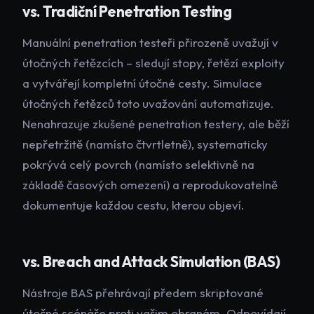
vs. Tradiční Penetration Testing
Manuální penetration testeři přirozeně uvažují v
útočných řetězcích – sledují stopy, řetězí exploity
a vytvářejí kompletní útočné cesty. Simulace
útočných řetězců toto uvažování automatizuje.
Nenahrazuje zkušené penetration testery, ale běží
nepřetržitě (namísto čtvrtletně), systematicky
pokrývá celý povrch (namísto selektivně na
základě časových omezení) a reprodukovatelně
dokumentuje každou cestu, kterou objeví.
vs. Breach and Attack Simulation (BAS)
Nástroje BAS přehrávají předem skriptované
útočné scénáře proti vašim obranám. Odpovídají