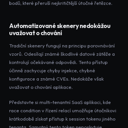
bodů, které přeruší nejkritičtější útočné řetězce.
Automatizované skenery nedokážou
uvažovat o chování
Tradiční skenery fungují na principu porovnávání
vzorů. Odesílají známé škodlivé datové zátěže a
kontrolují očekávané odpovědi. Tento přístup
účinně zachycuje chyby injekce, chybné
konfigurace a známé CVEs. Nedokáže však
uvažovat o chování aplikace.
Představte si multi-tenantní SaaS aplikaci, kde
race condition v řízení relací umožňuje útočníkovi
krátkodobě získat přístup k session tokenu jiného
tenanta. Samotný tento token neposkytuje