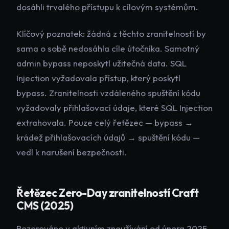
dosáhli trvalého přístupu k cílovým systémům.
Klíčový poznatek: žádná z těchto zranitelností by
sama o sobě nedosáhla cíle útočníka. Samotný
admin bypass neposkytl užitečná data. SQL
Injection vyžadovala přístup, který poskytl
bypass. Zranitelnosti vzdáleného spuštění kódu
vyžadovaly přihlašovací údaje, které SQL Injection
extrahovala. Pouze celý řetězec — bypass →
krádež přihlašovacích údajů → spuštění kódu —
vedl k narušení bezpečnosti.
Řetězec Zero-Day zranitelností Craft
CMS (2025)
Pozorováno v aktivním zneužívání od února 2025,