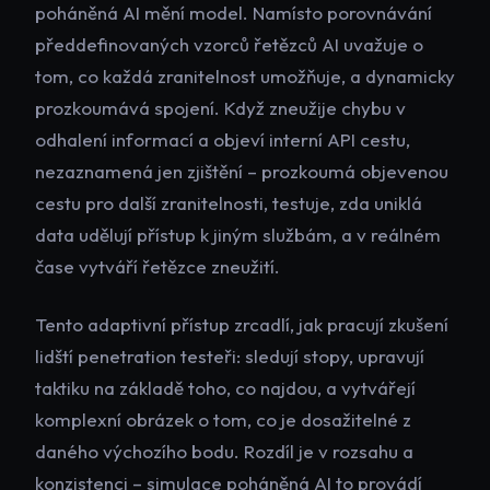
poháněná AI mění model. Namísto porovnávání
předdefinovaných vzorců řetězců AI uvažuje o
tom, co každá zranitelnost umožňuje, a dynamicky
prozkoumává spojení. Když zneužije chybu v
odhalení informací a objeví interní API cestu,
nezaznamená jen zjištění – prozkoumá objevenou
cestu pro další zranitelnosti, testuje, zda uniklá
data udělují přístup k jiným službám, a v reálném
čase vytváří řetězce zneužití.
Tento adaptivní přístup zrcadlí, jak pracují zkušení
lidští penetration testeři: sledují stopy, upravují
taktiku na základě toho, co najdou, a vytvářejí
komplexní obrázek o tom, co je dosažitelné z
daného výchozího bodu. Rozdíl je v rozsahu a
konzistenci – simulace poháněná AI to provádí