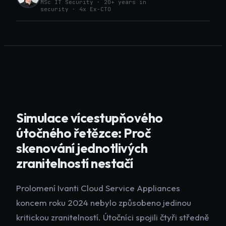
MSc IT Security · 20+ years in
security · 4x Ex-CTO
Simulace vícestupňového
útočného řetězce: Proč
skenování jednotlivých
zranitelností nestačí
Prolomení Ivanti Cloud Service Appliances
koncem roku 2024 nebylo způsobeno jedinou
kritickou zranitelností. Útočníci spojili čtyři středně