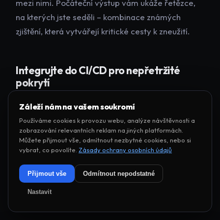
mezi nimi. Počáteční výstup vám ukáže řetězce,
na kterých jste seděli – kombinace známých
zjištění, která vytvářejí kritické cesty k zneužití.
Integrujte do CI/CD pro nepřetržité
pokrytí
Simulace útočných řetězců by měla běžet při
Záleží nám na vašem soukromí
každém významném nasazení, nikoli pouze
Používáme cookies k provozu webu, analýze návštěvnosti a
zobrazování relevantních reklam na jiných platformách.
periodicky. Jak se vaše aplikace mění, objevují se
Můžete přijmout vše, odmítnout nezbytné cookies, nebo si
nové řetězce a stávající se přerušují. Nový
vybrat, co povolíte.
Zásady ochrany osobních údajů
koncový bod může vytvořit most mezi dvěma
Přijmout vše
Odmítnout nepodstatné
dříve odpojenými zranitelnými komponentami.
Opravená zranitelnost může přerušit řetězec, aniž
Nastavit
byste si uvědomili, že řetězec existoval.