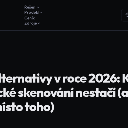
Řešení
Produkt
Ceník
Zdroje
ternativy v roce 2026: 
ké skenování nestačí (a
ísto toho)