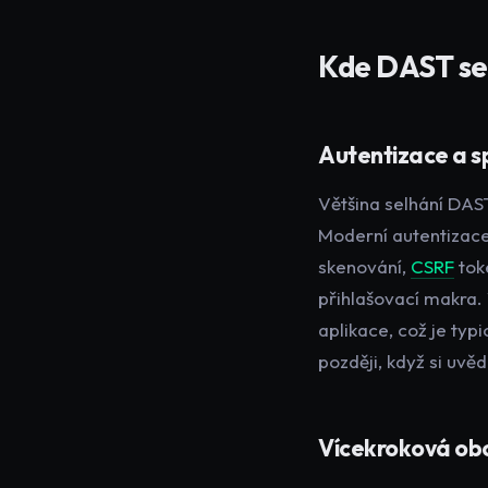
Kde DAST se
Autentizace a s
Většina selhání DAS
Moderní autentizace
skenování,
CSRF
tok
přihlašovací makra. 
aplikace, což je typ
později, když si uvě
Vícekroková obc