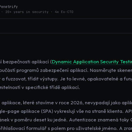
Penetrify
 · 20+ years in security · 4x Ex-CTO
 bezpečnosti aplikací (
Dynamic Application Security Testi
součástí programů zabezpečení aplikací. Nasměrujte skener 
a fuzzovat, třídit výstupy. Je to levné, opakovatelné a fun
nitelností v specifické třídě aplikací.
 aplikace, které stavíme v roce 2026, nevypadají jako aplik
e-page aplikace (SPA) vykreslují vše na straně klienta. API
ánek v poměru deset ku jedné. Autentizace znamená toky 
přihlašovací formulář s polem pro uživatelské jméno. A zran