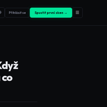
Přihlásit se
Spustit první sken →
Když
 co