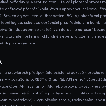
tlivé požadavky. Nerozumí tomu, že váš platební proces má 
 že opětovné přehrání kroku čtyři s upravenou celkovou čás
$. Broken object-level authorisation (BOLA), obcházení pr
latební logice, eskalace oprávnění prostřednictvím kombina
 největším dopadem ve skutečných datech o narušení bezpeč
mto zranitelnostem strukturálně slepé, protože jejich nale
 nikoli pouze syntaxe.
A
 na crawlerech předpokládá existenci odkazů k procháze
 cesty v JavaScriptu; REST a GraphQL API nemají vůbec žád
fikace OpenAPI, záznamu HAR nebo proxy provozu, který by 
še neuvidí většinu útočné plochy moderní aplikace. I se sp
ováním požadavků – vytvořením zdroje, zachycením jeho I