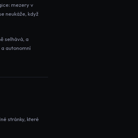
ogice: mezery v
 se neukáže, když
ě selhává, a
S a autonomní
né stránky, které