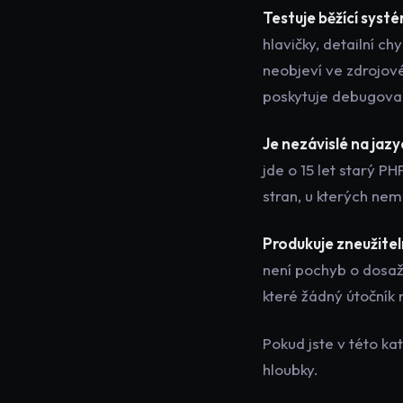
Testuje běžící systé
hlavičky, detailní c
neobjeví ve zdrojov
poskytuje debugovac
Je nezávislé na jazy
jde o 15 let starý P
stran, u kterých ne
Produkuje zneužitel
není pochyb o dosaži
které žádný útočník 
Pokud jste v této ka
hloubky.