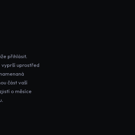
e přihlásit.
 vyprší uprostřed
aznamenaná
ou část vaší
jistí o měsíce
u.