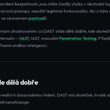
arušení bezpečnosti, jsou stále častěji chyby v obchodní l
racovní postupy, zneužití legitimní funkcionality. Nic z toho
ry se seznamem
payload
ů.
ímným zhodnocením: co DAST stále dělá dobře, kde skutečn
lternativ –
SAST
, IAST, manuální
Penetration Testing
, PTaa
řízené umělou inteligencí.
e dělá dobře
edliví k dosavadnímu řešení. DAST má skutečné, trvalé sil
lně nenahrazuje: