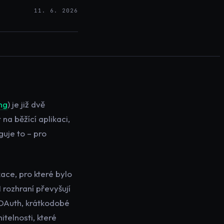
11. 6. 2026
ng
) je již dvě
na běžící aplikaci,
guje to – pro
ace, pro které bylo
 rozhraní převyšují
OAuth, krátkodobé
itelnosti, které