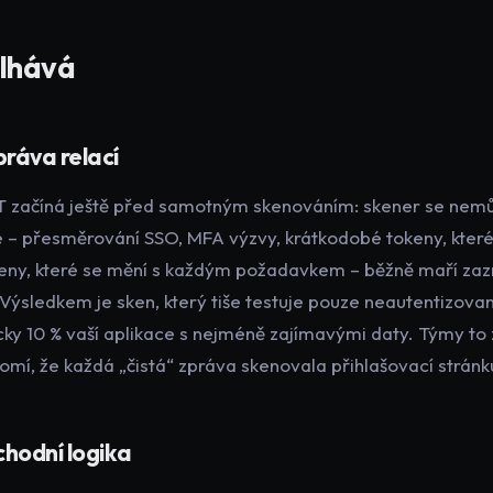
lhává
práva relací
T začíná ještě před samotným skenováním: skener se nemůž
 – přesměrování SSO, MFA výzvy, krátkodobé tokeny, které
eny, které se mění s každým požadavkem – běžně maří z
Výsledkem je sken, který tiše testuje pouze neautentizovan
icky 10 % vaší aplikace s nejméně zajímavými daty. Týmy to z
domí, že každá „čistá“ zpráva skenovala přihlašovací stránk
hodní logika