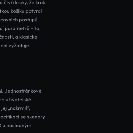
čtyři kroky, že krok
tkou košíku potvrdí
acovních postupů,
cí parametrů – to
nosti, a klasické
zení vyžaduje
ní. Jednostránkové
né uživatelské
jej „nakrmil“,
ecifikací se skenery
D a následným