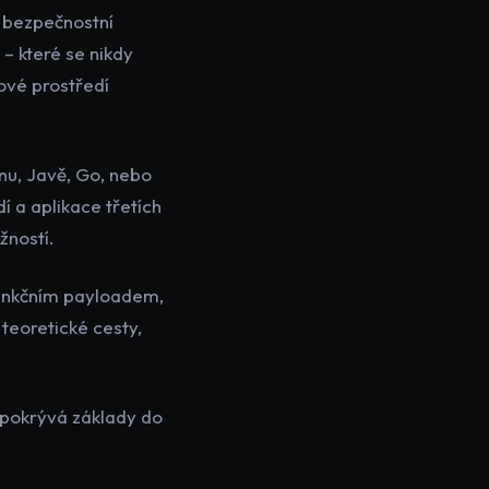
 bezpečnostní
 – které se nikdy
ové prostředí
nu, Javě, Go, nebo
í a aplikace třetích
žností.
unkčním payloadem,
 teoretické cesty,
pokrývá základy do