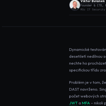
Viktor Bulanek
Founder & CTO, 
MSc IT Security
Dynamické testování
desetiletí nedílnou 
nechte ho procházet 
specifickou třídu zra
Problém je v tom, že
DAST navrženo. Singl
počet webových str
JWT
a
MFA
– nikoli 