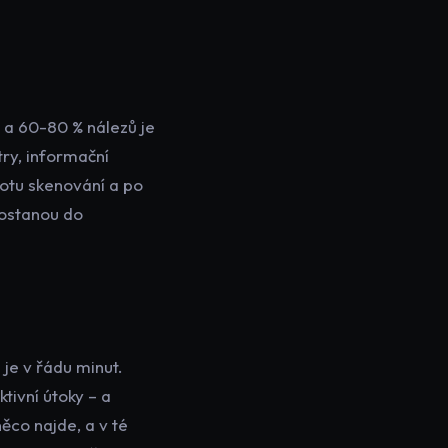
m a 60-80 % nálezů je
try, informační
otu skenování a po
dostanou do
 je v řádu minut.
tivní útoky – a
něco najde, a v té