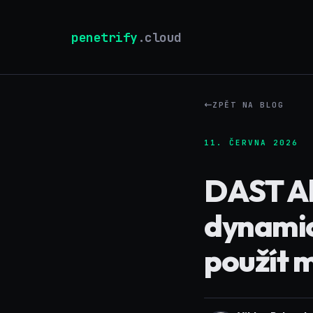
penetrify
.cloud
ZPĚT NA BLOG
11. ČERVNA 2026
DAST Al
dynamic
použít m