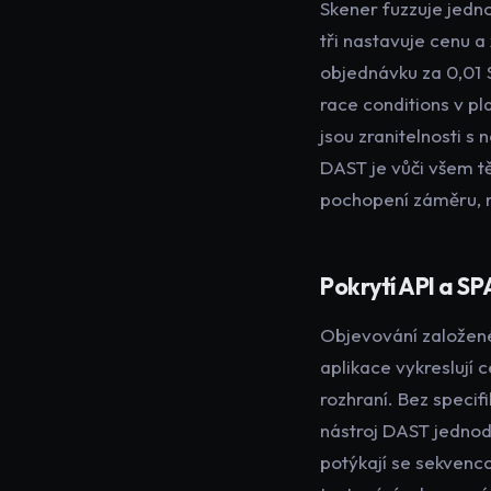
Skener fuzzuje jedno
tři nastavuje cenu a
objednávku za 0,01 
race conditions v p
jsou zranitelnosti s
DAST je vůči všem tě
pochopení
záměru
,
Pokrytí API a SP
Objevování založené
aplikace vykreslují
rozhraní. Bez speci
nástroj DAST jednodu
potýkají se sekvenc