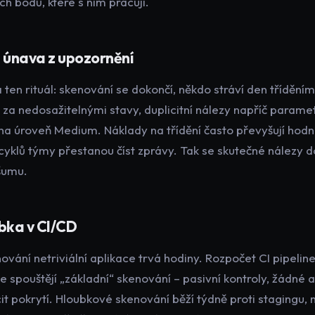
h bodů, které s ním pracují.
a únava z upozornění
en rituál: skenování se dokončí, někdo stráví den třídění
“ za nedosažitelnými stavy, duplicitní nálezy napříč parame
na úroveň Medium. Náklady na třídění často převyšují hodn
yklů týmy přestanou číst zprávy. Tak se skutečné nálezy 
šumu.
ubka v CI/CD
ání netriviální aplikace trvá hodiny. Rozpočet CI pipeline
e spouštějí „základní“ skenování – pasivní kontroly, žádné ak
cit pokrytí. Hloubkové skenování běží týdně proti stagingu, 