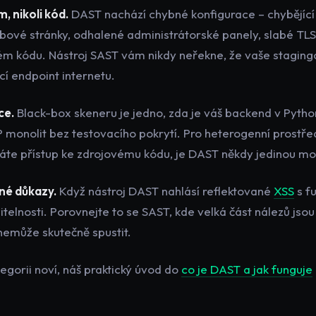
m, nikoli kód.
DAST nachází chybné konfigurace – chybějící
hybové stránky, odhalené administrátorské panely, slabé TLS
ém kódu. Nástroj SAST vám nikdy neřekne, že vaše staging
í endpoint internetu.
ce.
Black-box skeneru je jedno, zda je váš backend v Pytho
HP monolit bez testovacího pokrytí. Pro heterogenní prostřed
máte přístup ke zdrojovému kódu, je DAST někdy jedinou mo
né důkazy.
Když nástroj DAST nahlásí reflektované
XSS
s f
telnosti. Porovnejte to se SAST, kde velká část nálezů jsou
nemůže skutečně spustit.
tegorii noví, náš praktický úvod do
co je DAST a jak funguje