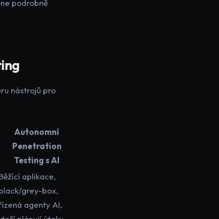
line podrobně
ting
ěru nástrojů pro
Autonomní
Penetration
Testing s AI
Běžící aplikace,
black/grey-box,
řízená agenty AI,
kteří plánují útoky