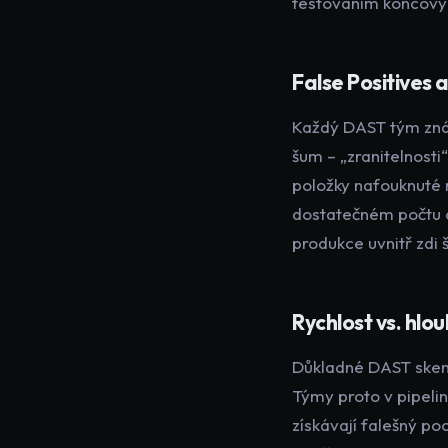
testováním koncovýc
False Positives 
Každý DAST tým zná t
šum – „zranitelnosti
položky nafouknuté 
dostatečném počtu c
produkce uvnitř zdi 
Rychlost vs. hlo
Důkladné DAST skenov
Týmy proto v pipelin
získávají falešný po