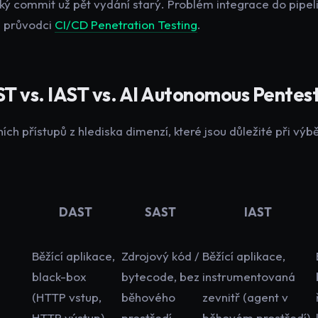
ký commit už pět vydání starý. Problém integrace do pipe
 průvodci
CI/CD Penetration Testing
.
T vs. IAST vs. AI Autonomous Pentes
ích přístupů z hlediska dimenzí, které jsou důležité při výb
DAST
SAST
IAST
Běžící aplikace,
Zdrojový kód /
Běžící aplikace,
black-box
bytecode, bez
instrumentovaná
(HTTP vstup,
běhového
zevnitř (agent v
HTTP výstup)
prostředí
běhovém prostředí)