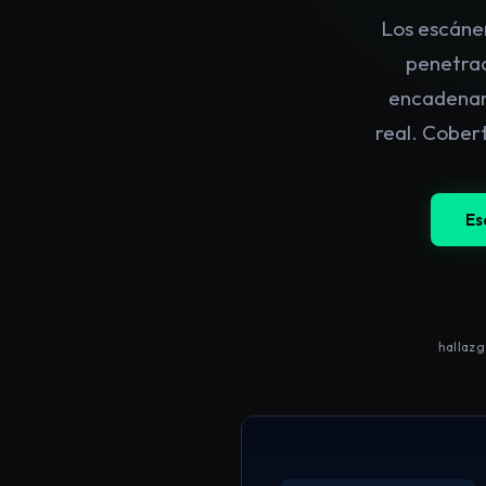
Los escáner
penetrac
encadenan 
real. Cober
Es
hallazg