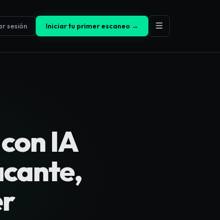
iar sesión
Iniciar tu primer escaneo →
 con IA
acante,
er