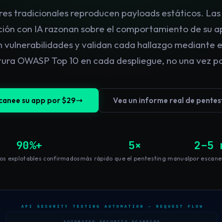
es tradicionales reproducen payloads estáticos. La
ión con IA razonan sobre el comportamiento de su ap
vulnerabilidades y validan cada hallazgo mediante 
tura OWASP Top 10 en cada despliegue, no una vez po
canee su app por $29
Vea un informe real de pentes
90%+
5×
2–5 
os explotables confirmados
más rápido que el pentesting manual
por escane