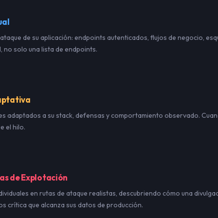
ual
 ataque de su aplicación: endpoints autenticados, flujos de negocio, es
 no solo una lista de endpoints.
aptativa
les adaptados a su stack, defensas y comportamiento observado. Cuan
 el hilo.
as de Explotación
dividuales en rutas de ataque realistas, descubriendo cómo una divulg
ios crítica que alcanza sus datos de producción.