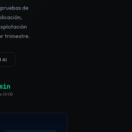
s pruebas de
licación,
explotación
r trimestre.
t AI
min
o CI/CD