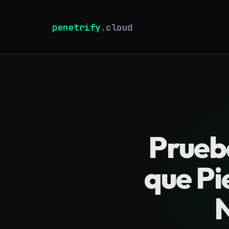
penetrify
.cloud
Prueba
que Pi
N