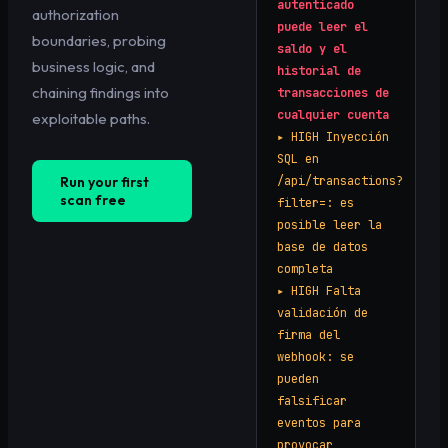
autenticado
authorization
puede leer el
boundaries, probing
saldo y el
business logic, and
historial de
chaining findings into
transacciones de
cualquier cuenta
exploitable paths.
▸
HIGH
Inyección
SQL en
Run your first
/api/transactions?
scan free
filter=: es
posible leer la
base de datos
completa
▸
HIGH
Falta
validación de
firma del
webhook: se
pueden
falsificar
eventos para
provocar