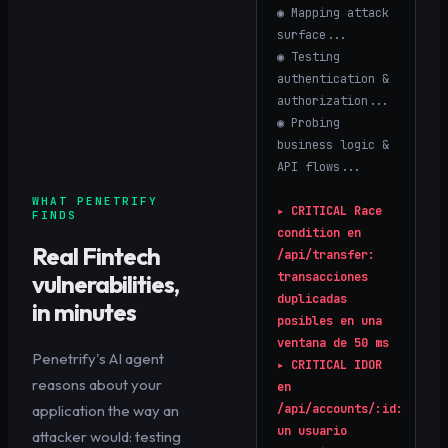
◉ Mapping attack
surface...
◉ Testing
authentication &
authorization...
◉ Probing
business logic &
API flows...
WHAT PENETRIFY
▸
CRITICAL
Race
FINDS
condition en
Real
Fintech
/api/transfer:
vulnerabilities,
transacciones
duplicadas
in minutes
posibles en una
ventana de 50 ms
Penetrify's AI agent
▸
CRITICAL
IDOR
reasons about your
en
application the way an
/api/accounts/:id:
un usuario
attacker would: testing