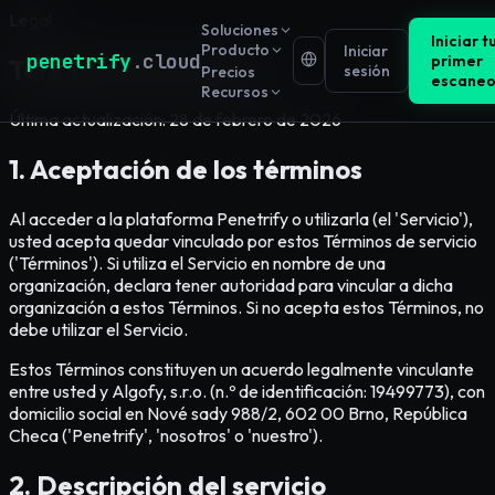
Legal
Soluciones
Iniciar t
Producto
Iniciar
penetrify
.cloud
primer
Términos de servicio
sesión
Precios
escane
Recursos
Última actualización: 28 de febrero de 2026
1. Aceptación de los términos
Al acceder a la plataforma Penetrify o utilizarla (el 'Servicio'),
usted acepta quedar vinculado por estos Términos de servicio
('Términos'). Si utiliza el Servicio en nombre de una
organización, declara tener autoridad para vincular a dicha
organización a estos Términos. Si no acepta estos Términos, no
debe utilizar el Servicio.
Estos Términos constituyen un acuerdo legalmente vinculante
entre usted y Algofy, s.r.o. (n.º de identificación: 19499773), con
domicilio social en Nové sady 988/2, 602 00 Brno, República
Checa ('Penetrify', 'nosotros' o 'nuestro').
2. Descripción del servicio