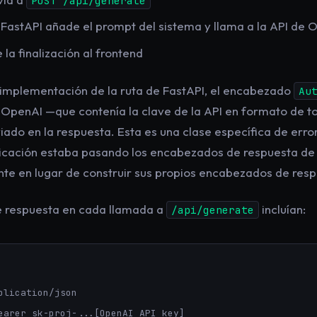
POST /api/generate
FastAPI añade el prompt del sistema y llama a la API de 
la finalización al frontend
a implementación de la ruta de FastAPI, el encabezado
Au
de OpenAI —que contenía la clave de la API en formato de 
ado en la respuesta. Esta es una clase específica de erro
icación estaba pasando los encabezados de respuesta de l
e en lugar de construir sus propios encabezados de resp
 respuesta en cada llamada a
incluían:
/api/generate
plication/json

earer sk-proj-...[OpenAI API key]
