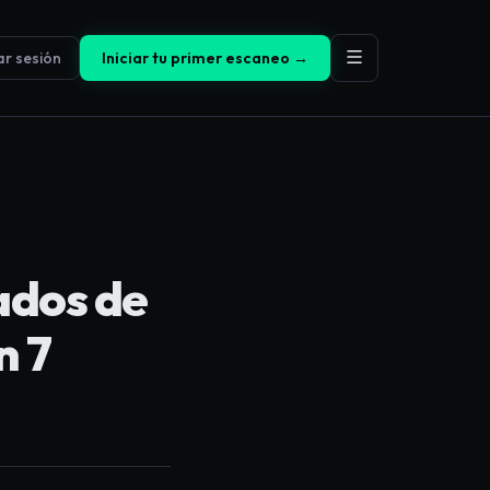
iar sesión
Iniciar tu primer escaneo →
ados de
n 7