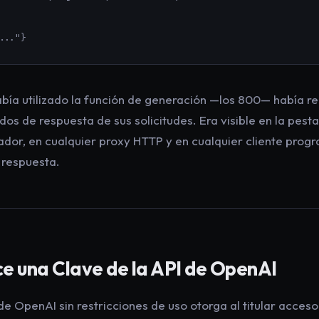
..."}
ía utilizado la función de generación —los 800— había rec
os de respuesta de sus solicitudes. Era visible en la pest
dor, en cualquier proxy HTTP y en cualquier cliente prog
 respuesta.
e una Clave de la API de OpenAI
de OpenAI sin restricciones de uso otorga al titular acces