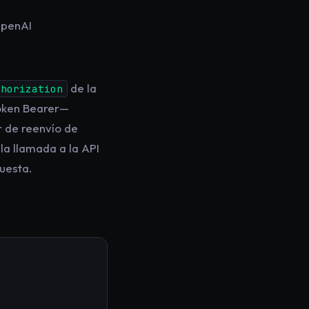
OpenAI
de la
thorization
token Bearer—
r de reenvío de
a llamada a la API
uesta.