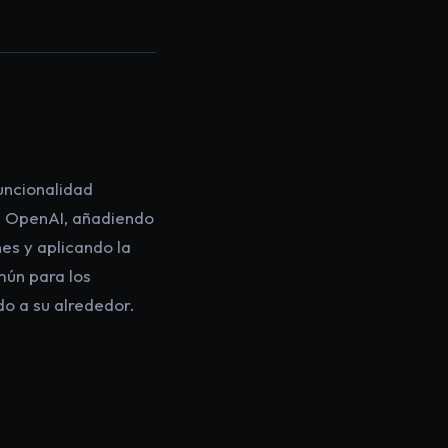
uncionalidad
de OpenAI, añadiendo
es y aplicando la
mún para los
do a su alrededor.