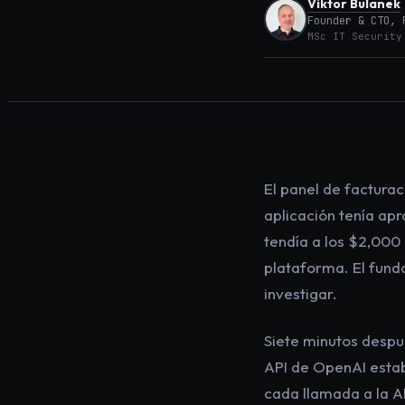
Viktor Bulanek
Founder & CTO, 
MSc IT Security
El panel de factura
aplicación tenía ap
tendía a los $2,000 
plataforma. El fund
investigar.
Siete minutos despué
API de OpenAI estab
cada llamada a la AP