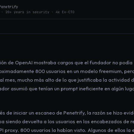
Penetrify
 · 20+ years in security · 4x Ex-CTO
ción de OpenAI mostraba cargos que el fundador no podía 
roximadamente 800 usuarios en un modelo freemium, pero 
al mes, mucho más alto de lo que justificaba la actividad d
ador asumió que tenían un prompt ineficiente en algún lug
s de iniciar un escaneo de Penetrify, la razón se hizo evide
a siendo devuelta a los usuarios en los encabezados de 
I proxy. 800 usuarios la habían visto. Algunos de ellos la