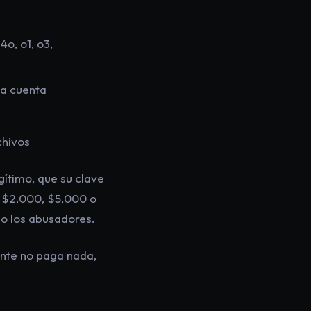
o, o1, o3,
la cuenta
chivos
ítimo, que su clave
a $2,000, $5,000 o
o los abusadores.
ante no paga nada,