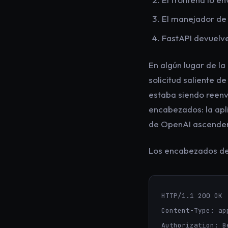
El manejador de 
FastAPI devuelve 
En algún lugar de l
solicitud saliente 
estaba siendo reenvi
encabezados: la apl
de OpenAI ascendent
Los encabezados de
HTTP/1.1 200 OK

Content-Type: ap
Authorization: B