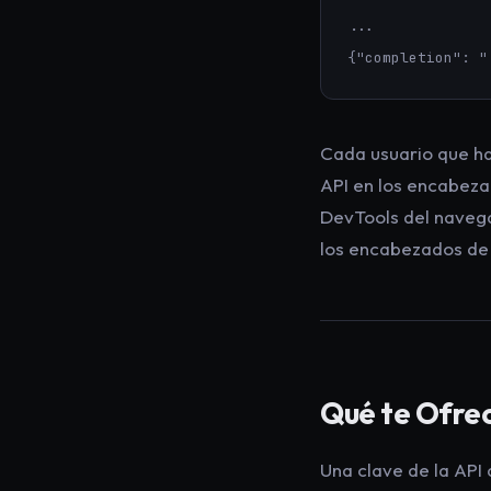
...

{"completion": "
Cada usuario que hab
API en los encabezad
DevTools del navega
los encabezados de
Qué te Ofrec
Una clave de la API 