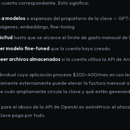
a cuenta correspondiente. Esto significa:
o a modelos
a expensas del propietario de la clave — GPT-4
mágenes, embeddings, fine-tuning
icitud
hasta que se alcance el límite de gasto mensual de 
ier modelo fine-tuned
que la cuenta haya creado
leer archivos almacenados
si la cuenta utiliza la API de Ar
dividual cuya aplicación procesa $200–400/mes en uso leg
idamente externamente puede elevar la factura mensual 
 cuán ampliamente circule la clave y qué estén generand
 para el abuso de la API de OpenAI es asimétrico: el atac
 clave paga por todo.