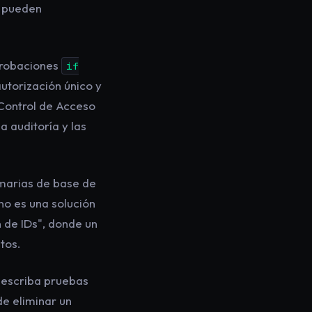
e pueden
probaciones
if
utorización único y
 Control de Acceso
a auditoría y las
imarias de base de
 no es una solución
 de IDs", donde un
tos.
, escriba pruebas
de
eliminar un