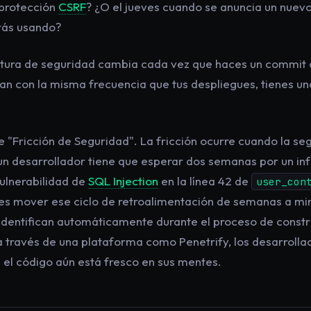
 protección
CSRF
? ¿O el jueves cuando se anuncia un nuev
stás usando?
tura de seguridad cambia cada vez que haces un commit d
zan con la misma frecuencia que tus despliegues, tienes u
 "Fricción de Seguridad". La fricción ocurre cuando la seg
un desarrollador tiene que esperar dos semanas por un in
vulnerabilidad de
SQL Injection
en la línea 42 de
user_con
vo es mover ese ciclo de retroalimentación de semanas a mi
 identifican automáticamente durante el proceso de constr
a través de una plataforma como Penetrify, los desarroll
 el código aún está fresco en sus mentes.