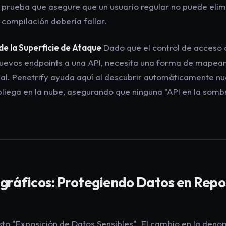
a prueba que asegure que un usuario regular
no puede
elim
a compilación debería fallar.
e la Superficie de Ataque
Dado que el control de acceso 
evos endpoints a una API, necesita una forma de mapear 
al. Penetrify ayuda aquí al descubrir automáticamente n
liega en la nube, asegurando que ninguna "API en la som
ográficos: Protegiendo Datos en Repo
sto "Exposición de Datos Sensibles". El cambio en la deno