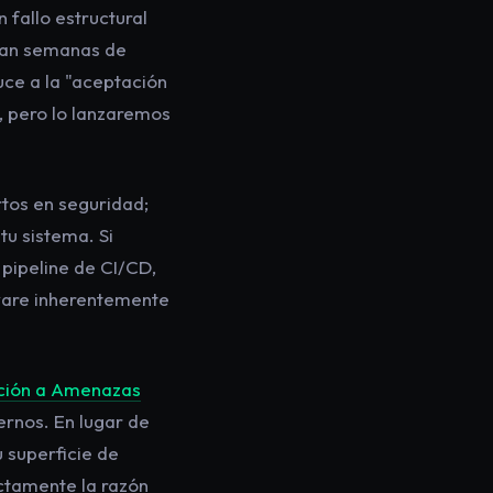
 fallo estructural
eran semanas de
uce a la "aceptación
, pero lo lanzaremos
rtos en seguridad;
u sistema. Si
 pipeline de CI/CD,
tware inherentemente
ición a Amenazas
rnos. En lugar de
 superficie de
ctamente la razón