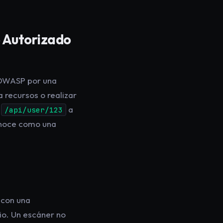
o Autorizado
e OWASP por una
 recursos o realizar
e
a
/api/user/123
conoce como una
 con una
io. Un escáner no