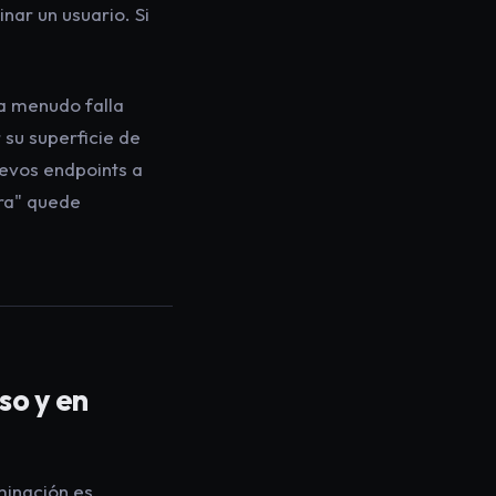
inar un usuario. Si
a menudo falla
su superficie de
uevos endpoints a
bra" quede
so y en
minación es