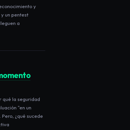
reconocimiento y
 y un pentest
lleguen a
 momento
r qué la seguridad
luación "en un
. Pero, ¿qué sucede
ctiva