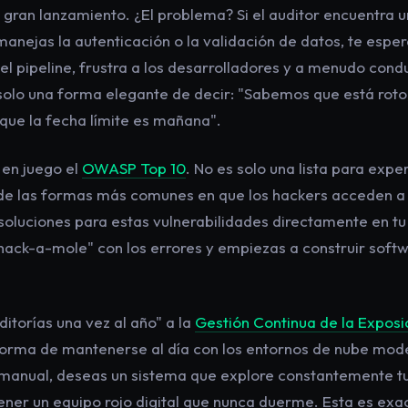
l gran lanzamiento. ¿El problema? Si el auditor encuentra un
manejas la autenticación o la validación de datos, te esp
 el pipeline, frustra a los desarrolladores y a menudo cond
 solo una forma elegante de decir: "Sabemos que está roto
ue la fecha límite es mañana".
 en juego el
OWASP Top 10
. No es solo una lista para expe
 de las formas más comunes en que los hackers acceden a t
soluciones para estas vulnerabilidades directamente en tu
whack-a-mole" con los errores y empiezas a construir sof
ditorías una vez al año" a la
Gestión Continua de la Expos
forma de mantenerse al día con los entornos de nube mode
manual, deseas un sistema que explore constantemente tu
ener un equipo rojo digital que nunca duerme. Esta es exa