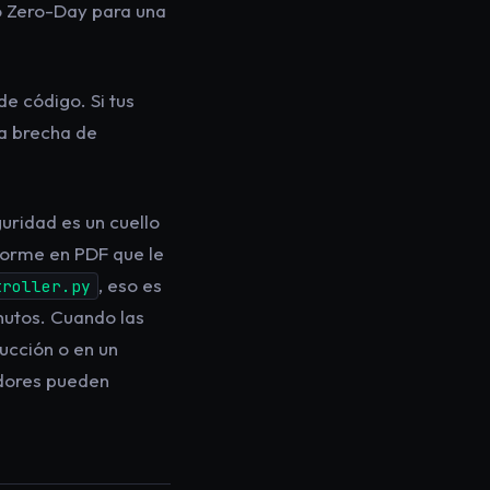
o Zero-Day para una
e código. Si tus
na brecha de
uridad es un cuello
forme en PDF que le
, eso es
troller.py
nutos. Cuando las
ucción o en un
adores pueden