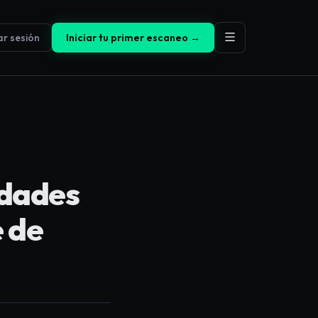
iar sesión
Iniciar tu primer escaneo →
idades
e de