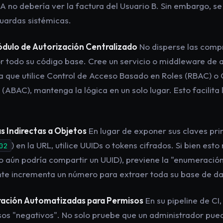
 A no debería ver la factura del Usuario B. Sin embargo, s
uardas sistémicas.
ódulo de Autorización Centralizado
No disperse las com
r todo su código base. Cree un servicio o middleware de a
a que utilice Control de Acceso Basado en Roles (RBAC) o
(ABAC), mantenga la lógica en un solo lugar. Esto facilita l
as Indirectas a Objetos
En lugar de exponer sus claves pr
) en la URL, utilice UUIDs o tokens cifrados. Si bien esto
02
o aún podría compartir un UUID), previene la "enumeración
te incrementa un número para extraer toda su base de da
gración Automatizadas para Permisos
En su pipeline de CI
sos "negativos". No solo pruebe que un administrador
pue