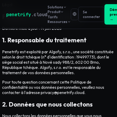
Légal
Solutions
Dém
Produit
Se
penetrify
.cloud
pre
Politique de confidentialité
connecter
Tarifs
→
Ressources
Dernière mise à jour : 14 juin 2026
1. Responsable du traitement
Penetrify est exploité par Algofy, s.r.o., une société constituée
selon le droit tchèque (n° d'identification : 19499773), dont le
siège social est situé à Nové sady 988/2, 602 00 Brno,
République tchèque. Algofy, s.r.o. est le responsable du
traitement de vos données personnelles.
Pour toute question concernant cette Politique de
confidentialité ou vos données personnelles, veuillez nous
contacter à l'adresse privacy@penetrify.cloud.
2. Données que nous collectons
Nous collectons les données personnelles que vous nous