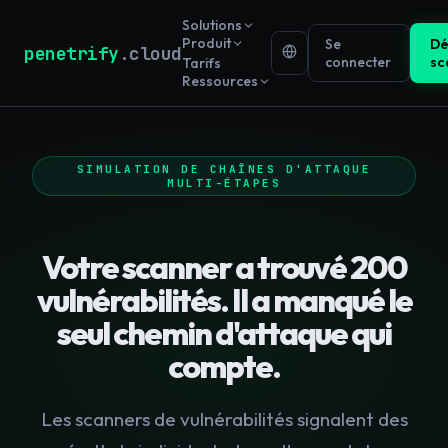
Solutions
Produit
Se
Dé
penetrify
.cloud
connecter
sc
Tarifs
Ressources
SIMULATION DE CHAÎNES D'ATTAQUE
MULTI-ÉTAPES
Votre scanner a trouvé 200
vulnérabilités. Il a manqué le
seul chemin d'attaque qui
compte.
Les scanners de vulnérabilités signalent des