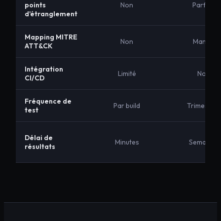
points
Non
Parfois
d'étranglement
Mapping MITRE
Non
Manuel
ATT&CK
Intégration
Limité
Non
CI/CD
Fréquence de
Par build
Trimestriel
test
Délai de
Minutes
Semaines
résultats