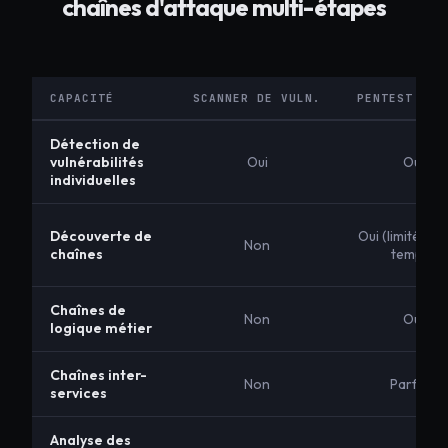
chaînes d'attaque multi-étapes
CAPACITÉ
SCANNER DE VULN.
PENTEST MAN
Détection de
vulnérabilités
Oui
Oui
individuelles
Découverte de
Oui (limité dan
Non
chaînes
temps)
Chaînes de
Non
Oui
logique métier
Chaînes inter-
Non
Parfois
services
Analyse des