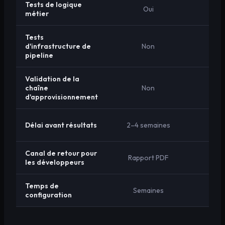
Tests de logique
Oui
métier
Tests
d'infrastructure de
Non
pipeline
Validation de la
chaîne
Non
d'approvisionnement
Délai avant résultats
2–4 semaines
2–
Canal de retour pour
Rapport PDF
Tab
les développeurs
Temps de
Semaines
configuration