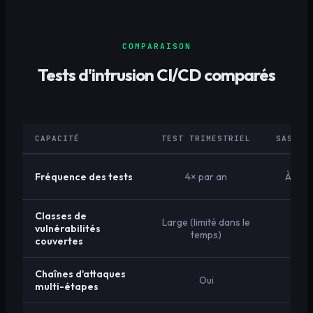
COMPARAISON
Tests d'intrusion CI/CD comparés
CAPACITÉ
TEST TRIMESTRIEL
SAST/D
Fréquence des tests
4× par an
À chaq
Classes de
Large (limité dans le
vulnérabilités
Sch
temps)
couvertes
Chaînes d'attaques
Oui
multi-étapes