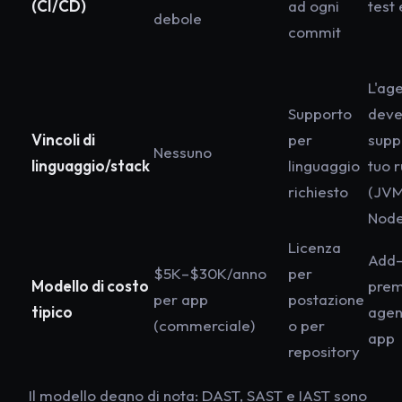
(CI/CD)
ad ogni
test 
debole
commit
L'ag
Supporto
dev
Vincoli di
per
suppo
Nessuno
linguaggio/stack
linguaggio
tuo 
richiesto
(JVM
Nod
Licenza
Add
$5K–$30K/anno
per
Modello di costo
prem
per app
postazione
tipico
agen
(commerciale)
o per
app
repository
Il modello degno di nota: DAST, SAST e IAST sono