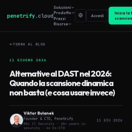
Soluzioni
Prodotto
Inizia la
penetrify
.cloud
Accedi
scansio
Prezzi
Risorse
TORNA AL BLOG
11 GIUGNO 2026
Alternative al DAST nel 2026:
Quando la scansione dinamica
non basta (e cosa usare invece)
Viktor Bulanek
Founder & CTO, Penetrify
11 GIU 2026
MSc IT Security · 20+ years in
security · 4x Ex-CTO