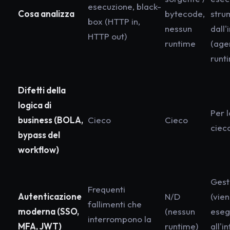
esecuzione, black-
Cosa analizza
bytecode,
stru
box (HTTP in,
nessun
dall'
HTTP out)
runtime
(age
runt
Difetti della
logica di
Per l
business (BOLA,
Cieco
Cieco
ciec
bypass del
workflow)
Gest
Frequenti
Autenticazione
N/D
(vie
fallimenti che
moderna (SSO,
(nessun
eseg
interrompono la
MFA, JWT)
runtime)
all'i