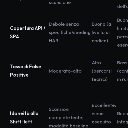
scansione
dell'
Buon
Debole senza
Buona (a
Copertura API /
limit
specifiche/seeding
livello di
SPA
perc
HAR
codice)
eserc
Alto
Bass
Tasso di False
Moderato-alto
(percorsi
(con
Positive
teorici)
in ru
Eccellente:
Scansioni
Idoneità allo
viene
Buona
complete lente;
Shift-left
eseguito
integ
modalità baseline